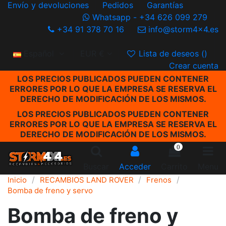
Envío y devoluciones
Pedidos
Garantías
Whatsapp - +34 626 099 279
+34 91 378 70 16
info@storm4x4.es
Español
EUR €
Lista de deseos (
)
Crear cuenta
LOS PRECIOS PUBLICADOS PUEDEN CONTENER
ERRORES POR LO QUE LA EMPRESA SE RESERVA EL
DERECHO DE MODIFICACIÓN DE LOS MISMOS.
LOS PRECIOS PUBLICADOS PUEDEN CONTENER
ERRORES POR LO QUE LA EMPRESA SE RESERVA EL
DERECHO DE MODIFICACIÓN DE LOS MISMOS.
0
Buscar
Acceder
Carrito
Menu
Inicio
RECAMBIOS LAND ROVER
Frenos
Bomba de freno y servo
Bomba de freno y