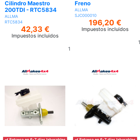
Cilindro Maestro
Freno
200TDI - RTC5834
ALLMA
SJC000010
ALLMA
196,20 €
RTC5834
42,33 €
Impuestos incluidos
Impuestos incluidos
Añadir
al
carrito
Entrega en 6-7 días laborables
Entrega en 6-7 días laborables