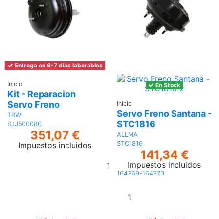
Entrega en 6-7 días laborables
Inicio
En Stock
Kit - Reparacion
Servo Freno
Inicio
Servo Freno Santana -
TRW
STC1816
SJJ500080
351,07 €
ALLMA
STC1816
Impuestos incluidos
141,34 €
Añadir
Impuestos incluidos
al
164369-164370
carrito
Añadir al
carrito