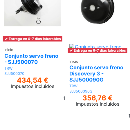
Entrega en 6-7 días laborables
Inicio
Entrega en 6-7 días laborables
Conjunto servo freno
- SJJ500070
Inicio
Conjunto servo freno
TRW
Discovery 3 -
SJJ500070
434,54 €
SJJ500090G
Impuestos incluidos
TRW
SJJ500090G
Añadir
356,76 €
al
Impuestos incluidos
carrito