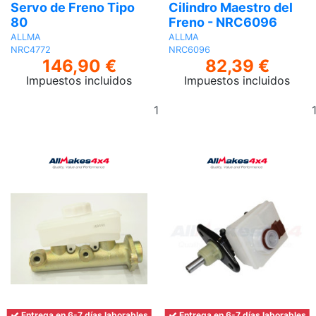
Servo de Freno Tipo
Cilindro Maestro del
80
Freno - NRC6096
ALLMA
ALLMA
NRC4772
NRC6096
146,90 €
82,39 €
Impuestos incluidos
Impuestos incluidos
Añadir
al
carrito
Entrega en 6-7 días laborables
Entrega en 6-7 días laborables