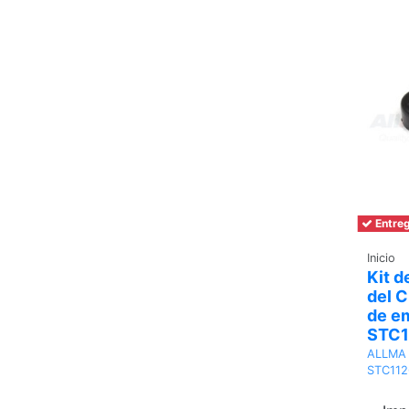
Entreg
Inicio
Kit d
del C
de e
STC1
ALLMA
STC112