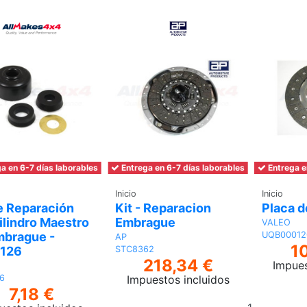
a en 6-7 días laborables
Entrega en 6-7 días laborables
Entrega e
Inicio
Inicio
e Reparación
Kit - Reparacion
Placa 
ilindro Maestro
Embrague
VALEO
mbrague -
UQB00012
AP
1
126
STC8362
218,34 €
Impues
Impuestos incluidos
6
7,18 €
Añadir