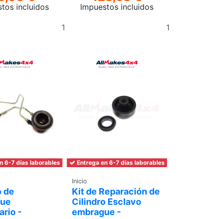
tos incluidos
Impuestos incluidos
Añadir
Añadir
al
al
carrito
carrito
n 6-7 días laborables
Entrega en 6-7 días laborables
Inicio
o de
Kit de Reparación de
ue
Cilindro Esclavo
rio -
embrague -