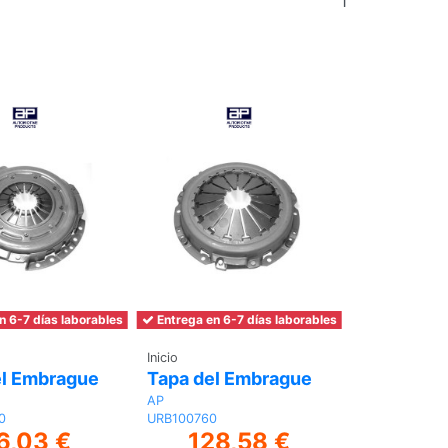
al
carrito
carrito
n 6-7 días laborables
Entrega en 6-7 días laborables
Inicio
el Embrague
Tapa del Embrague
AP
0
URB100760
6,03 €
128,58 €