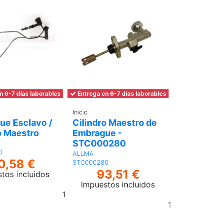
n 6-7 días laborables
Entrega en 6-7 días laborables
Inicio
ue Esclavo /
Cilindro Maestro de
o Maestro
Embrague -
STC000280
0
ALLMA
0,58 €
STC000280
93,51 €
tos incluidos
Impuestos incluidos
Añadir
Añadir
al
al
carrito