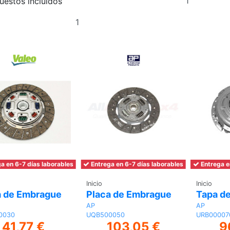
uestos incluidos
al
Añadir
carrito
al
carrito
a en 6-7 días laborables
Entrega en 6-7 días laborables
Entrega e
Inicio
Inicio
a de Embrague
Placa de Embrague
Tapa d
AP
AP
0030
UQB500050
URB00007
41,77 €
103,05 €
9