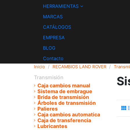
HERRAMIENTAS
MARCAS
CATÁLOGOS
EMPRESA
BLOG
Contacto
Inicio
RECAMBIOS LAND ROVER
Transmi
Si
Transmisión
Caja cambios manual
Sistema de embrague
Brida de transmisión
Árboles de transmisión
Palieres
Caja cambios automatica
Caja de transferencia
Lubricantes