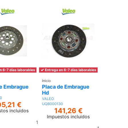
carrito
n 6-7 días laborables
Entrega en 6-7 días laborables
Inicio
de Embrague
Placa de Embrague
Hd
0
VALEO
05,21 €
UQB000130
141,26 €
tos incluidos
Impuestos incluidos
Añadir
Añadir
al