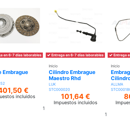
a en 6-7 días laborables
Entrega en 6-7 días laborables
Entrega e
Inicio
Inicio
de Embrague
Cilindro Embrague
Embrag
Maestro Rhd
Cilindr
452
LUK
ALLMA
401,50 €
STC000020
STC00018
101,64 €
8
uestos incluidos
Impuestos incluidos
Impues
Añadir
Añadir
al
al
carrito
carrito