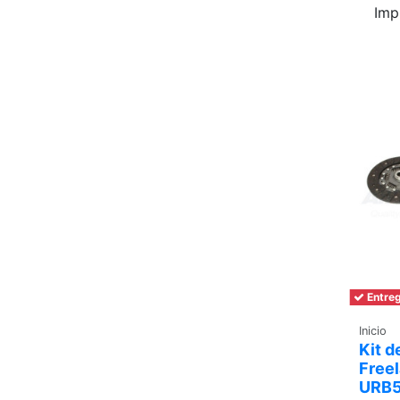
Imp
Entreg
Inicio
Kit 
Freel
URB