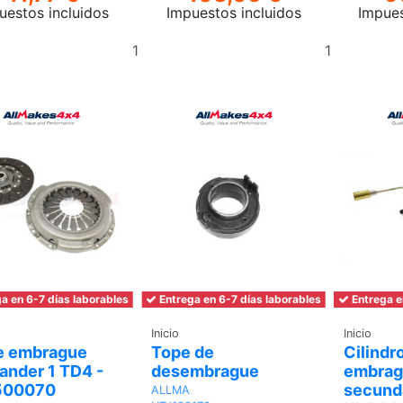
uestos incluidos
Impuestos incluidos
Impues
Añadir
Añadir
al
al
carrito
carrito
a en 6-7 días laborables
Entrega en 6-7 días laborables
Entrega e
Inicio
Inicio
de embrague
Tope de
Cilindr
ander 1 TD4 -
desembrague
embrag
500070
secunda
ALLMA