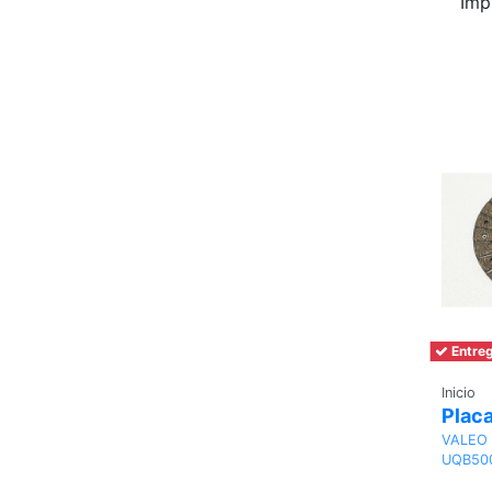
Imp
Entreg
Inicio
Plac
VALEO
UQB50