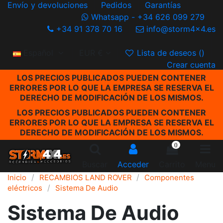
Envío y devoluciones
Pedidos
Garantías
Whatsapp - +34 626 099 279
+34 91 378 70 16
info@storm4x4.es
Español
EUR €
Lista de deseos (
)
Crear cuenta
LOS PRECIOS PUBLICADOS PUEDEN CONTENER
ERRORES POR LO QUE LA EMPRESA SE RESERVA EL
DERECHO DE MODIFICACIÓN DE LOS MISMOS.
LOS PRECIOS PUBLICADOS PUEDEN CONTENER
ERRORES POR LO QUE LA EMPRESA SE RESERVA EL
DERECHO DE MODIFICACIÓN DE LOS MISMOS.
0
Buscar
Acceder
Carrito
Menu
Inicio
RECAMBIOS LAND ROVER
Componentes
eléctricos
Sistema De Audio
Sistema De Audio