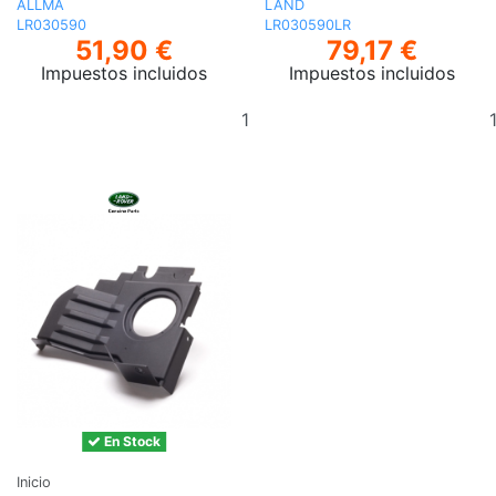
ALLMA
LAND
LR030590
LR030590LR
51,90 €
79,17 €
Impuestos incluidos
Impuestos incluidos
Añadir
al
carrito
En Stock
Inicio