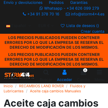
Envío y devoluciones
Pedidos
Garantías
Whatsapp - +34 626 099 279
+34 91 378 70 16
info@storm4x4.es
Español
EUR €
Lista de deseos (
)
Crear cuenta
LOS PRECIOS PUBLICADOS PUEDEN CONTENER
ERRORES POR LO QUE LA EMPRESA SE RESERVA EL
DERECHO DE MODIFICACIÓN DE LOS MISMOS.
LOS PRECIOS PUBLICADOS PUEDEN CONTENER
ERRORES POR LO QUE LA EMPRESA SE RESERVA EL
DERECHO DE MODIFICACIÓN DE LOS MISMOS.
0
Buscar
Acceder
Carrito
Menu
Inicio
RECAMBIOS LAND ROVER
Fluidos y
Lubricantes
Aceite caja cambios Manuales
Aceite caja cambios