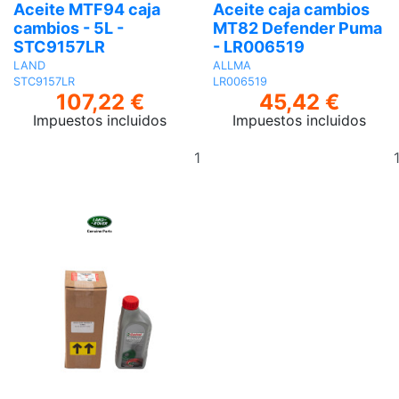
Aceite MTF94 caja
Aceite caja cambios
cambios - 5L -
MT82 Defender Puma
STC9157LR
- LR006519
LAND
ALLMA
STC9157LR
LR006519
107,22 €
45,42 €
Impuestos incluidos
Impuestos incluidos
Añadir
al
carrito