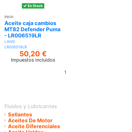
En Stock
Inicio
Aceite caja cambios
MT82 Defender Puma
- LR006519LR
LAND
LR006519LR
50,20 €
Impuestos incluidos
Añadir
al
carrito
Fluidos y Lubricantes
Sellantes
Aceites De Motor
Aceite Diferenciales