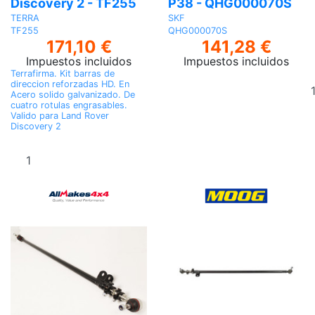
Discovery 2 - TF255
P38 - QHG000070S
TERRA
SKF
TF255
QHG000070S
171,10 €
141,28 €
Impuestos incluidos
Impuestos incluidos
Terrafirma. Kit barras de
direccion reforzadas HD. En
Acero solido galvanizado. De
cuatro rotulas engrasables.
Valido para Land Rover
Discovery 2
Añadir al
carrito