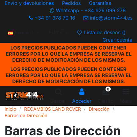
Envío y devoluciones
Pedidos
Garantías
Whatsapp - +34 626 099 279
+34 91 378 70 16
info@storm4x4.es
Español
EUR €
Lista de deseos (
)
Crear cuenta
LOS PRECIOS PUBLICADOS PUEDEN CONTENER
ERRORES POR LO QUE LA EMPRESA SE RESERVA EL
DERECHO DE MODIFICACIÓN DE LOS MISMOS.
LOS PRECIOS PUBLICADOS PUEDEN CONTENER
ERRORES POR LO QUE LA EMPRESA SE RESERVA EL
DERECHO DE MODIFICACIÓN DE LOS MISMOS.
0
Buscar
Acceder
Carrito
Menu
Inicio
RECAMBIOS LAND ROVER
Dirección
Barras de Dirección
Barras de Dirección