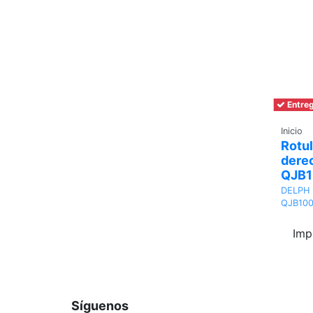
Entreg
Inicio
Rotul
dere
QJB
DELPH
QJB10
Imp
Síguenos