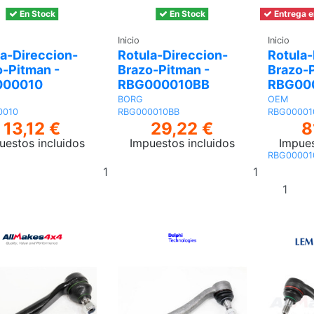
En Stock
En Stock
Entrega e
Inicio
Inicio
la-Direccion-
Rotula-Direccion-
Rotula-
o-Pitman -
Brazo-Pitman -
Brazo-P
000010
RBG000010BB
RBG00
BORG
OEM
0010
RBG000010BB
RBG00001
13,12 €
29,22 €
8
uestos incluidos
Impuestos incluidos
Impues
RBG00001
Añadir
Añadir
al
al
carrito
carrito