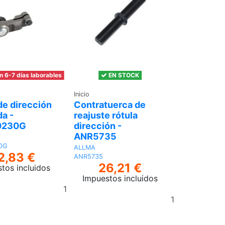
n 6-7 días laborables
EN STOCK
Inicio
de dirección
Contratuerca de
da -
reajuste rótula
0230G
dirección -
ANR5735
0G
ALLMA
2,83 €
ANR5735
26,21 €
tos incluidos
Impuestos incluidos
Añadir
Añadir
al
al
carrito
carrito