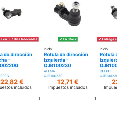
a en 6-7 días laborables
En Stock
Entrega e
Inicio
Inicio
a de dirección
Rotula de dirección
Rotula 
cha -
izquierda -
izquier
100220G
QJB100230
QJB10
ALLMA
DELPH
0220G
QJB100230
QJB10023
22,82 €
12,71 €
2
uestos incluidos
Impuestos incluidos
Impues
Añadir
Añadir
al
al
carrito
carrito