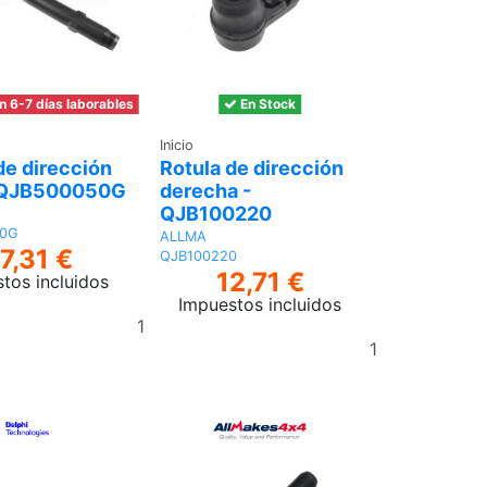
n 6-7 días laborables
En Stock
Inicio
de dirección
Rotula de dirección
 QJB500050G
derecha -
QJB100220
0G
ALLMA
7,31 €
QJB100220
12,71 €
tos incluidos
Impuestos incluidos
Añadir
Añadir
al
al
carrito
carrito