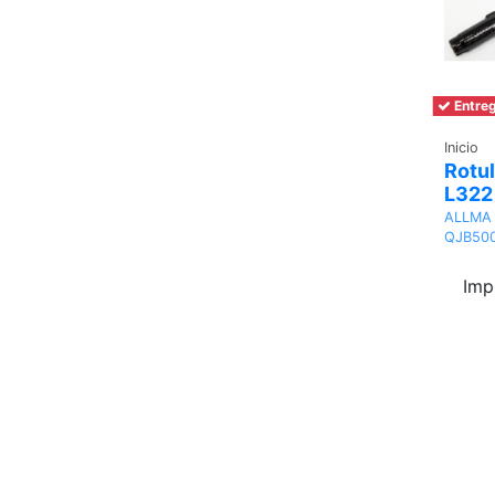
Entreg
Inicio
Rotul
L322
ALLMA
QJB50
Imp