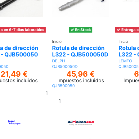
a en 6-7 días laborables
En Stock
Entrega e
Inicio
Inicio
a de dirección
Rotula de dirección
Rotula 
 - QJB500050
L322 - QJB500050D
L322 -
DELPH
LEMFO
0050
QJB500050D
QJB50005
21,49 €
45,96 €
6
uestos incluidos
Impuestos incluidos
Impues
QJB500050
Añadir
al
Añadir
carrito
al carrito