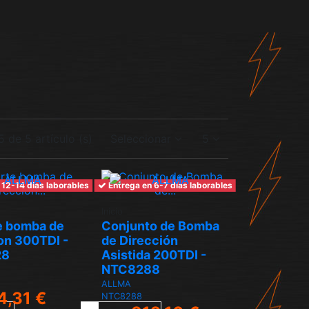
 de 5 artículo (s)
Seleccionar
5
 12-14 dias laborables
Entrega en 6-7 días laborables
Inicio
e bomba de
Conjunto de Bomba
on 300TDI -
de Dirección
28
Asistida 200TDI -
NTC8288
ALLMA
4,31 €
NTC8288