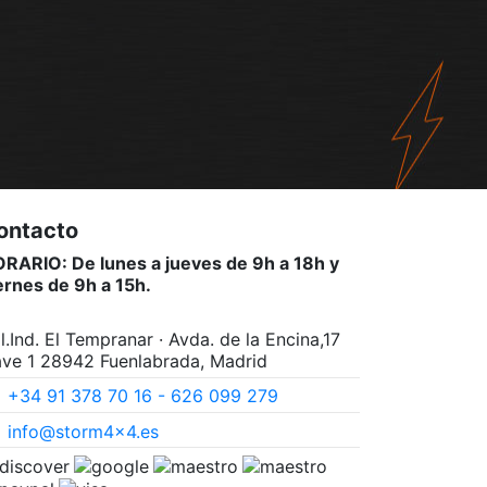
ontacto
RARIO: De lunes a jueves de 9h a 18h y
ernes de 9h a 15h.
l.Ind. El Tempranar · Avda. de la Encina,17
ve 1 28942 Fuenlabrada, Madrid
+34 91 378 70 16 - 626 099 279
info@storm4x4.es