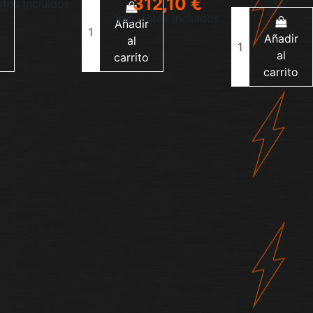
312,10 €
tos incluidos
Impuestos incluidos
Añadir
Añadir
al
al
carrito
carrito