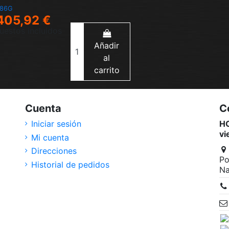
386G
405,92 €
uestos incluidos
Añadir
al
carrito
Cuenta
C
Iniciar sesión
HO
vi
Mi cuenta
Direcciones
Po
Historial de pedidos
Na