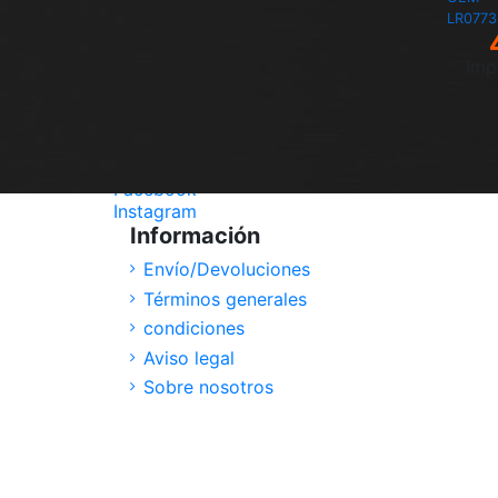
LR077
Imp
Síguenos
Facebook
Instagram
Información
Envío/Devoluciones
Términos generales
condiciones
Aviso legal
Sobre nosotros