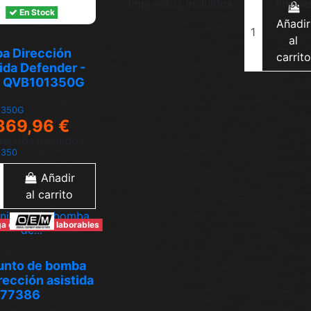
Impuestos incluidos
Impues
En Stock
Añadir
al
a Dirección
carrito
ida Defender -
- QVB101350G
1350G
369,96 €
uestos incluidos
1350
Añadir
al carrito
a en 6-7 días laborables
ón
unto de bomba
rección asistida
077386