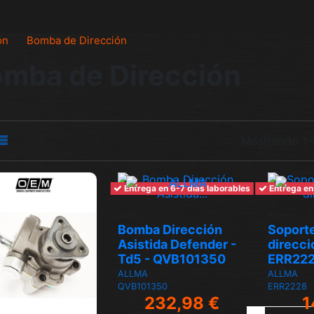
ón
Bomba de Dirección
mba de Dirección
Mostrando 1-5
Entrega en 6-7 días laborables
Entrega en
Inicio
Inicio
Bomba Dirección
Soport
Asistida Defender -
direcci
Td5 - QVB101350
ERR22
ALLMA
ALLMA
QVB101350
ERR2228
232,98 €
1