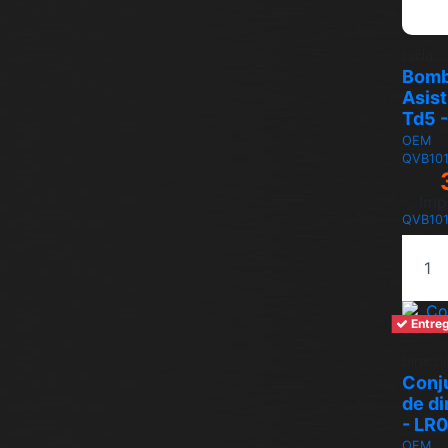
Inicio
Bomb
Asist
Td5 
OEM
QVB10
Imp
QVB10
Entreg
Direcci
Conj
de di
- LR
OEM