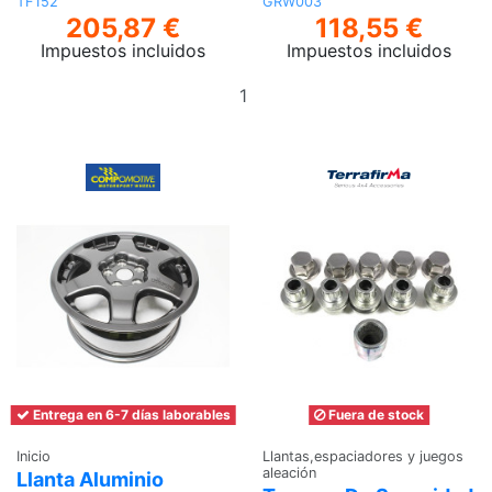
TF152
GRW003
205,87 €
118,55 €
Impuestos incluidos
Impuestos incluidos
Añadir
Ver
al
carrito
Entrega en 6-7 días laborables
Fuera de stock
Inicio
Llantas,espaciadores y juegos
aleación
Llanta Aluminio