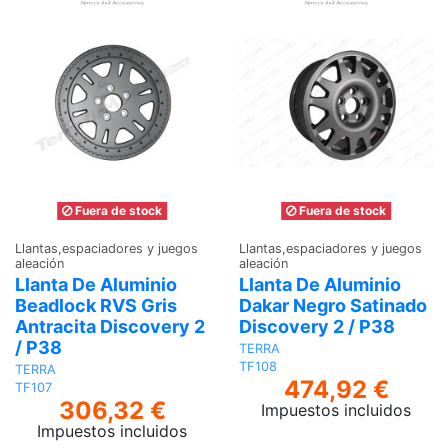
Fuera de stock
Fuera de stock
Llantas,espaciadores y juegos
Llantas,espaciadores y juegos
aleación
aleación
Llanta De Aluminio
Llanta De Aluminio
Beadlock RVS Gris
Dakar Negro Satinado
Antracita Discovery 2
Discovery 2 / P38
/ P38
TERRA
TF108
TERRA
474,92 €
TF107
306,32 €
Impuestos incluidos
Impuestos incluidos
Ver