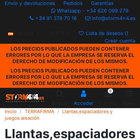
Envío y devoluciones
Pedidos
Garantías
Whatsapp - +34 626 099 279
+34 91 378 70 16
info@storm4x4.es
Español
EUR €
Lista de deseos (
)
Crear cuenta
LOS PRECIOS PUBLICADOS PUEDEN CONTENER
ERRORES POR LO QUE LA EMPRESA SE RESERVA EL
DERECHO DE MODIFICACIÓN DE LOS MISMOS.
LOS PRECIOS PUBLICADOS PUEDEN CONTENER
ERRORES POR LO QUE LA EMPRESA SE RESERVA EL
DERECHO DE MODIFICACIÓN DE LOS MISMOS.
0
Buscar
Acceder
Carrito
Menu
Inicio
TERRAFIRMA
Llantas,espaciadores y
juegos aleación
Llantas,espaciadores