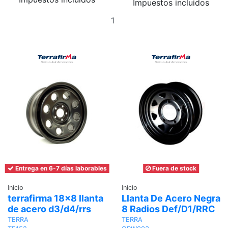
Impuestos incluidos
Añadir
Ver
al
carrito
Entrega en 6-7 días laborables
Fuera de stock
Inicio
Inicio
terrafirma 18x8 llanta
Llanta De Acero Negra
de acero d3/d4/rrs
8 Radios Def/D1/RRC
TERRA
TERRA