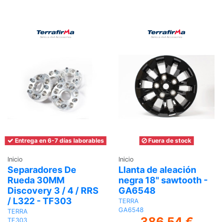
al
carrito
Entrega en 6-7 días laborables
Fuera de stock
Inicio
Inicio
Separadores De
Llanta de aleación
Rueda 30MM
negra 18" sawtooth -
Discovery 3 / 4 / RRS
GA6548
/ L322 - TF303
TERRA
GA6548
TERRA
386,54 €
TF303