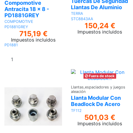
Tuercas De Seguridad
Compomotive
Llantas De Aluminio
Antracita 18 x 8 -
TERRA
PD1881GREY
STC8843AA
COMPOMOTIVE
150,24 €
PD1881GREY
Impuestos incluidos
715,19 €
Impuestos incluidos
Ver
PD1881
Añadir al
carrito
Fuera de stock
Llantas,espaciadores y juegos
aleación
Llanta Modular Con
Beadlock De Acero
TF112
501,03 €
Impuestos incluidos
Ver