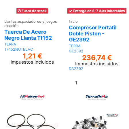
Fuera de stock
Entrega en 6-7 días laborables
Llantas,espaciadores y juegos
Inicio
aleación
Compresor Portatil
Tuerca De Acero
Doble Piston -
Negro Llanta Tf152
GE2392
TERRA
TERRA
TF152NUTBLAC
GE2392
1,21 €
236,74 €
Impuestos incluidos
Impuestos incluidos
DA2392
Ver
Añadir al
carrito