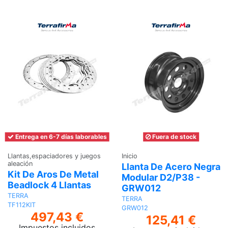
Ver
Entrega en 6-7 días laborables
Fuera de stock
Llantas,espaciadores y juegos
Inicio
aleación
Llanta De Acero Negra
Kit De Aros De Metal
Modular D2/P38 -
Beadlock 4 Llantas
GRW012
TERRA
TERRA
TF112KIT
GRW012
497,43 €
125,41 €
Impuestos incluidos