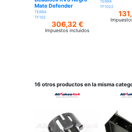
TERRA
Mate Defender
TF1022
131
TERRA
TF102
Impuestos
306,32 €
Impuestos incluidos
Ver
16 otros productos en la misma catego