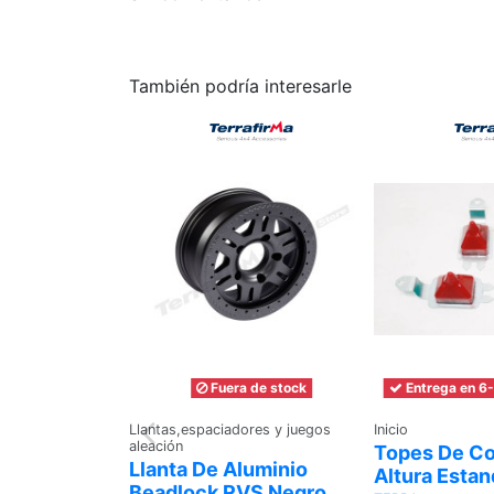
También podría interesarle
Fuera de stock
Entrega en 6-
Llantas,espaciadores y juegos
Inicio
aleación
Topes De C
Llanta De Aluminio
Altura Estan
Beadlock RVS Negro