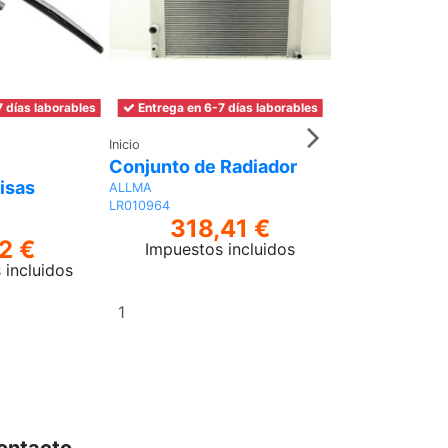
 días laborables
Entrega en 6-7 días laborables
Entrega en 6-7 
Inicio
Inicio
Conjunto de Radiador
Radiador 3 Fi
isas
ALLMA
ALLMA
LR010964
ESR80
318,41 €
527,
2 €
Impuestos incluidos
Impuestos 
 incluidos
Añadir
Añadir
al
al
carrito
carrito