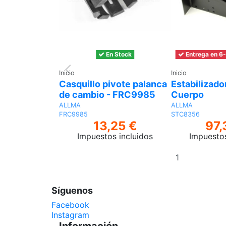
En Stock
Entrega en 6-
Inicio
Inicio
Casquillo pivote palanca
Estabilizado
de cambio - FRC9985
Cuerpo
ALLMA
ALLMA
FRC9985
STC8356
13,25 €
97,
Impuestos incluidos
Impuestos
Añadir
al
carrito
Síguenos
Facebook
Instagram