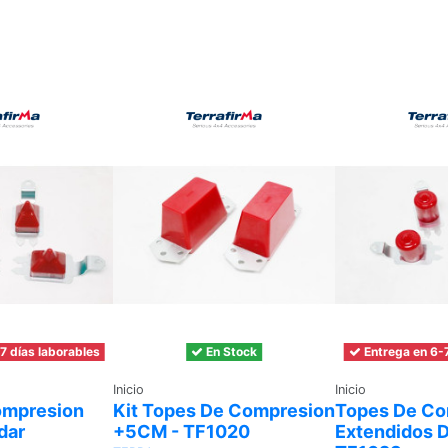
7 días laborables
En Stock
Entrega en 6-7
Inicio
Inicio
ompresion
Kit Topes De Compresion
Topes De Co
dar
+5CM - TF1020
Extendidos D