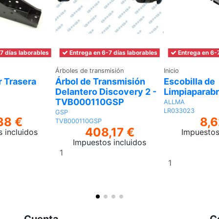
7 días laborables
Entrega en 6-7 días laborables
Entrega en 6-7
Árboles de transmisión
Inicio
r Trasera
Árbol de Transmisión
Escobilla de
Delantero Discovery 2 -
Limpiaparabr
TVB000110GSP
ALLMA
LR033023
GSP
38 €
8,6
TVB000110GSP
408,17 €
 incluidos
Impuestos
Impuestos incluidos
Añadir
Añadir
al
al
carrito
carrito