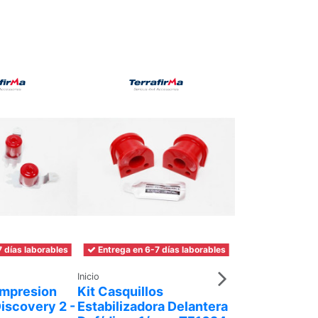
 días laborables
Entrega en 6-7 días laborables
Entrega en 6-7 
Inicio
Inicio
mpresion
Kit Casquillos
Kit Casquillo
iscovery 2 -
Estabilizadora Delantera
Estabilizador