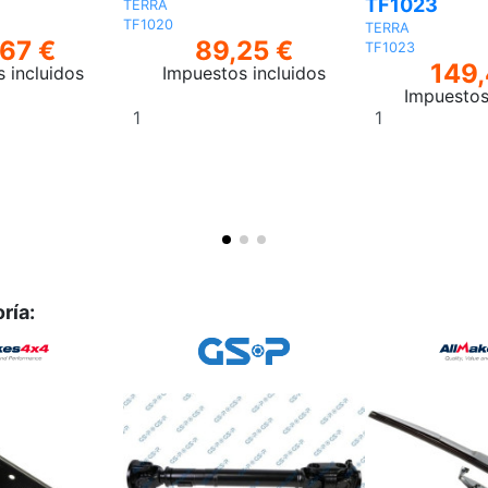
TF1023
TERRA
TF1020
TERRA
,67 €
89,25 €
TF1023
149,
 incluidos
Impuestos incluidos
Impuestos
Añadir
Añadir
al
al
carrito
carrito
ría: