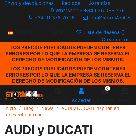
Envío y devoluciones
Pedidos
Garantías
Whatsapp - +34 626 099 279
+34 91 378 70 16
info@storm4x4.es
Español
EUR €
Lista de deseos (
)
Crear cuenta
LOS PRECIOS PUBLICADOS PUEDEN CONTENER
ERRORES POR LO QUE LA EMPRESA SE RESERVA EL
DERECHO DE MODIFICACIÓN DE LOS MISMOS.
LOS PRECIOS PUBLICADOS PUEDEN CONTENER
ERRORES POR LO QUE LA EMPRESA SE RESERVA EL
DERECHO DE MODIFICACIÓN DE LOS MISMOS.
0
Buscar
Acceder
Carrito
Menu
Inicio
Blog
News
AUDI y DUCATI inspiran en
un evento offroad
AUDI y DUCATI