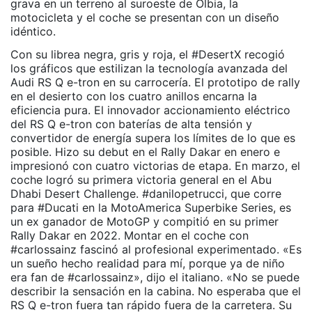
grava en un terreno al suroeste de Olbia, la
motocicleta y el coche se presentan con un diseño
idéntico.
Con su librea negra, gris y roja, el #DesertX recogió
los gráficos que estilizan la tecnología avanzada del
Audi RS Q e-tron en su carrocería. El prototipo de rally
en el desierto con los cuatro anillos encarna la
eficiencia pura. El innovador accionamiento eléctrico
del RS Q e-tron con baterías de alta tensión y
convertidor de energía supera los límites de lo que es
posible. Hizo su debut en el Rally Dakar en enero e
impresionó con cuatro victorias de etapa. En marzo, el
coche logró su primera victoria general en el Abu
Dhabi Desert Challenge. #danilopetrucci, que corre
para #Ducati en la MotoAmerica Superbike Series, es
un ex ganador de MotoGP y compitió en su primer
Rally Dakar en 2022. Montar en el coche con
#carlossainz fascinó al profesional experimentado. «Es
un sueño hecho realidad para mí, porque ya de niño
era fan de #carlossainz», dijo el italiano. «No se puede
describir la sensación en la cabina. No esperaba que el
RS Q e-tron fuera tan rápido fuera de la carretera. Su