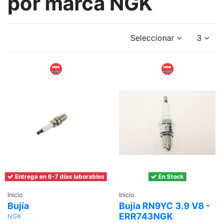
por marca NGK
Seleccionar
3
Entrega en 6-7 días laborables
En Stock
Inicio
Inicio
Bujía
Bujia RN9YC 3.9 V8 -
ERR743NGK
NGK