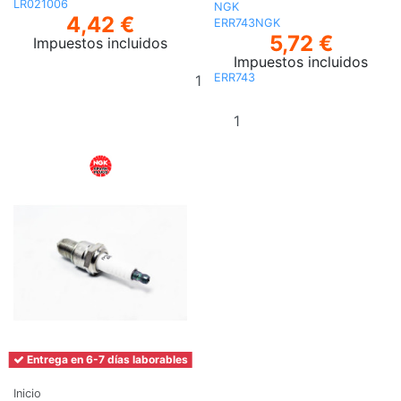
LR021006
NGK
4,42 €
ERR743NGK
5,72 €
Impuestos incluidos
Impuestos incluidos
Añadir
ERR743
al
Añadir al
carrito
carrito
Entrega en 6-7 días laborables
Inicio