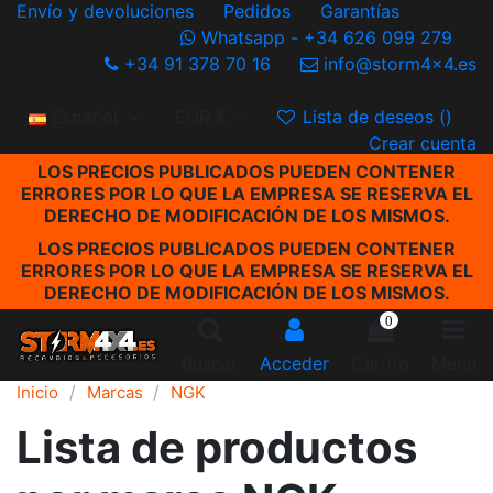
Envío y devoluciones
Pedidos
Garantías
Whatsapp - +34 626 099 279
+34 91 378 70 16
info@storm4x4.es
Español
EUR €
Lista de deseos (
)
Crear cuenta
LOS PRECIOS PUBLICADOS PUEDEN CONTENER
ERRORES POR LO QUE LA EMPRESA SE RESERVA EL
DERECHO DE MODIFICACIÓN DE LOS MISMOS.
LOS PRECIOS PUBLICADOS PUEDEN CONTENER
ERRORES POR LO QUE LA EMPRESA SE RESERVA EL
DERECHO DE MODIFICACIÓN DE LOS MISMOS.
0
Buscar
Acceder
Carrito
Menu
Inicio
Marcas
NGK
Lista de productos