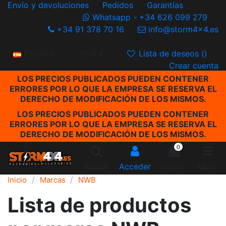
Envío y devoluciones
Pedidos
Garantías
Whatsapp - +34 626 099 279
+34 91 378 70 16
info@storm4x4.es
Español
EUR €
Lista de deseos (
)
Crear cuenta
LOS PRECIOS PUBLICADOS PUEDEN CONTENER
ERRORES POR LO QUE LA EMPRESA SE RESERVA EL
DERECHO DE MODIFICACIÓN DE LOS MISMOS.
LOS PRECIOS PUBLICADOS PUEDEN CONTENER
ERRORES POR LO QUE LA EMPRESA SE RESERVA EL
DERECHO DE MODIFICACIÓN DE LOS MISMOS.
0
Buscar
Acceder
Carrito
Menu
Inicio
Marcas
NWB
Lista de productos