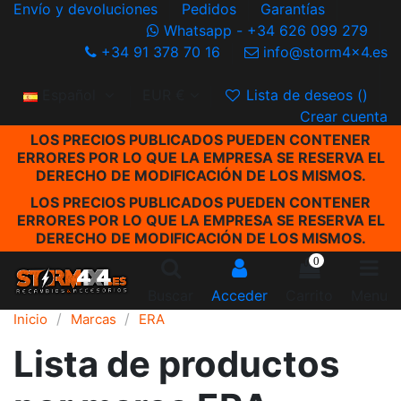
Envío y devoluciones
Pedidos
Garantías
Whatsapp - +34 626 099 279
+34 91 378 70 16
info@storm4x4.es
Español
EUR €
Lista de deseos (
)
Crear cuenta
LOS PRECIOS PUBLICADOS PUEDEN CONTENER
ERRORES POR LO QUE LA EMPRESA SE RESERVA EL
DERECHO DE MODIFICACIÓN DE LOS MISMOS.
LOS PRECIOS PUBLICADOS PUEDEN CONTENER
ERRORES POR LO QUE LA EMPRESA SE RESERVA EL
DERECHO DE MODIFICACIÓN DE LOS MISMOS.
0
Buscar
Acceder
Carrito
Menu
Inicio
Marcas
ERA
Lista de productos