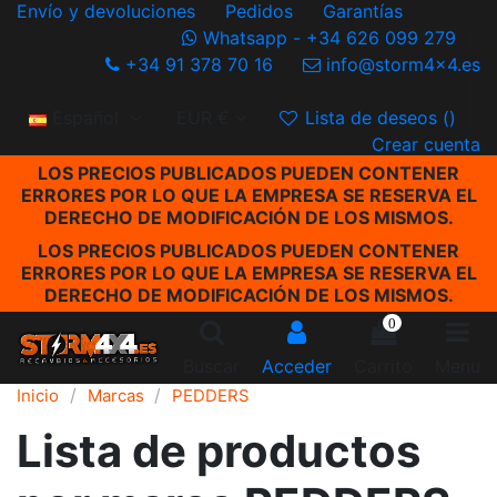
Envío y devoluciones
Pedidos
Garantías
Whatsapp - +34 626 099 279
+34 91 378 70 16
info@storm4x4.es
Español
EUR €
Lista de deseos (
)
Crear cuenta
LOS PRECIOS PUBLICADOS PUEDEN CONTENER
ERRORES POR LO QUE LA EMPRESA SE RESERVA EL
DERECHO DE MODIFICACIÓN DE LOS MISMOS.
LOS PRECIOS PUBLICADOS PUEDEN CONTENER
ERRORES POR LO QUE LA EMPRESA SE RESERVA EL
DERECHO DE MODIFICACIÓN DE LOS MISMOS.
0
Buscar
Acceder
Carrito
Menu
Inicio
Marcas
PEDDERS
Lista de productos