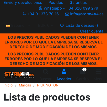
Envío y devoluciones
Pedidos
Garantías
Whatsapp - +34 626 099 279
+34 91 378 70 16
info@storm4x4.es
Español
EUR €
Lista de deseos (
)
Crear cuenta
LOS PRECIOS PUBLICADOS PUEDEN CONTENER
ERRORES POR LO QUE LA EMPRESA SE RESERVA EL
DERECHO DE MODIFICACIÓN DE LOS MISMOS.
LOS PRECIOS PUBLICADOS PUEDEN CONTENER
ERRORES POR LO QUE LA EMPRESA SE RESERVA EL
DERECHO DE MODIFICACIÓN DE LOS MISMOS.
0
Buscar
Acceder
Carrito
Menu
Inicio
Marcas
PILKINGTON
Lista de productos