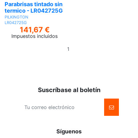
Parabrisas tintado sin
termico - LR042725G
PILKINGTON
LR042725G
141,67 €
Impuestos incluidos
Añadir
al
carrito
Suscríbase al boletín
Síguenos