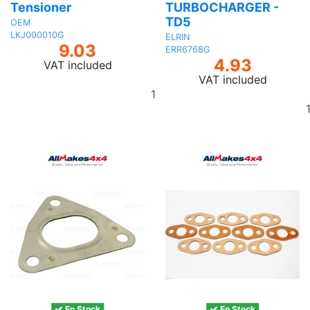
Tensioner
TURBOCHARGER -
TD5
OEM
LKJ000010G
ELRIN
9.03
ERR6768G
4.93
VAT included
VAT included
Add
to
basket
En Stock
En Stock