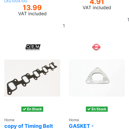
4.91
LKG100470G
13.99
VAT included
VAT included
Add
to
basket
En Stock
En Stock
Home
Home
copy of Timing Belt
GASKET -