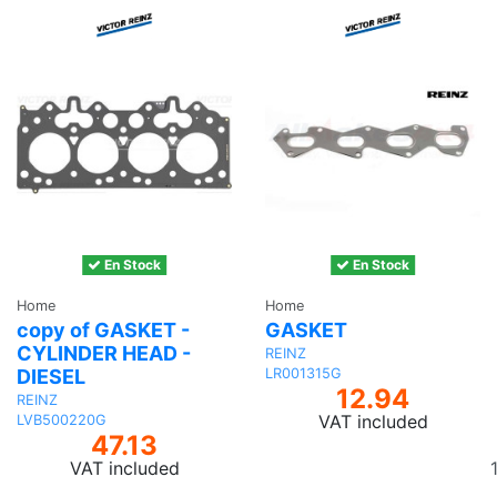
En Stock
En Stock
Home
Home
copy of GASKET -
GASKET
CYLINDER HEAD -
REINZ
DIESEL
LR001315G
12.94
REINZ
VAT included
LVB500220G
47.13
VAT included