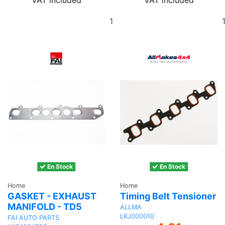
VAT included
VAT included
Add
to
basket
En Stock
En Stock
Home
Home
GASKET - EXHAUST
Timing Belt Tensioner
MANIFOLD - TD5
ALLMA
LKJ000010
FAI AUTO PARTS