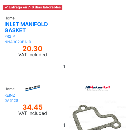
Entrega en 7-6 días laborables
Home
INLET MANIFOLD
GASKET
PR2 P
NNA3020BA-R
20.30
VAT included
Add
to
basket
Home
REINZ
DA5128
34.45
VAT included
Add
to