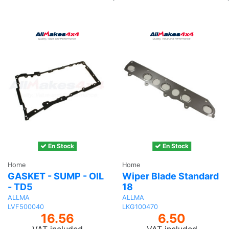
to
basket
En Stock
En Stock
Home
Home
GASKET - SUMP - OIL
Wiper Blade Standard
- TD5
18
ALLMA
ALLMA
LVF500040
LKG100470
16.56
6.50