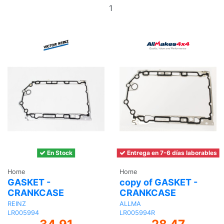
Add
to
basket
En Stock
Entrega en 7-6 días laborables
Home
Home
GASKET -
copy of GASKET -
CRANKCASE
CRANKCASE
REINZ
ALLMA
LR005994
LR005994R