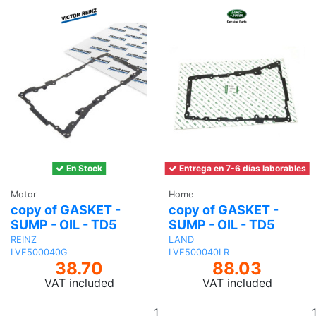
En Stock
Entrega en 7-6 días laborables
Motor
Home
copy of GASKET -
copy of GASKET -
SUMP - OIL - TD5
SUMP - OIL - TD5
REINZ
LAND
LVF500040G
LVF500040LR
38.70
88.03
VAT included
VAT included
Add