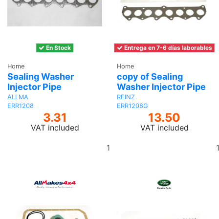
En Stock
Entrega en 7-6 días laborables
Home
Home
Sealing Washer
copy of Sealing
Injector Pipe
Washer Injector Pipe
ALLMA
REINZ
ERR1208
ERR1208G
3.31
13.50
VAT included
VAT included
Add
to
basket