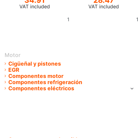
34.91
28.47
VAT included
VAT included
Add
to
basket
Motor
Cigüeñal y pistones
EGR
Componentes motor
Componentes refrigeración
Componentes eléctricos
Interruptores
Alternadores
Motor de arranque
Cableado de Inyectores
Caudalimetro
Encendido
Calentadores / Bujias