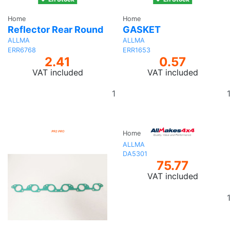
Home
Home
Reflector Rear Round
GASKET
ALLMA
ALLMA
ERR6768
ERR1653
2.41
0.57
VAT included
VAT included
Add
to
basket
Home
ALLMA
DA5301
75.77
VAT included