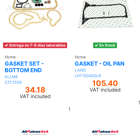
Entrega en 7-6 días laborables
En Stock
Home
Home
GASKET SET -
GASKET - OIL PAN
BOTTOM END
LAND
LVF100400LR
ALLMA
105.40
STC1556
34.18
VAT included
VAT included
Add
to
basket