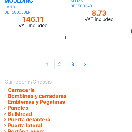
MOULDING
ALLMA
DBF500040
LAND
8.73
DBF500030LR
146.11
VAT included
VAT included
Add
to
basket
1
2
3
Carrocería/Chassis
Carrocería
Bombines y cerraduras
Emblemas y Pegatinas
Paneles
Bulkhead
Puerta delantera
Puerta lateral
Portón trasero