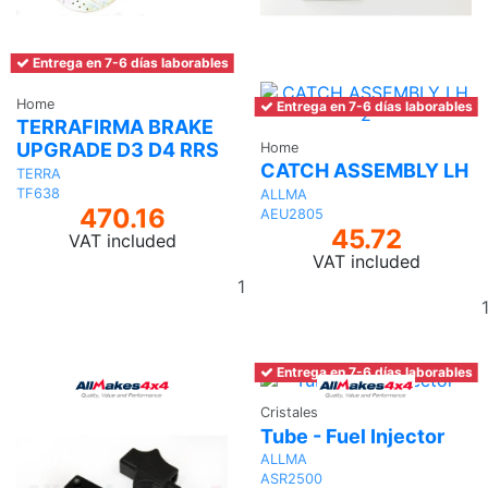
Entrega en 7-6 días laborables
Home
Entrega en 7-6 días laborables
TERRAFIRMA BRAKE
UPGRADE D3 D4 RRS
Home
CATCH ASSEMBLY LH
TERRA
TF638
ALLMA
470.16
AEU2805
45.72
VAT included
VAT included
Add
to
basket
Entrega en 7-6 días laborables
Cristales
Tube - Fuel Injector
ALLMA
ASR2500