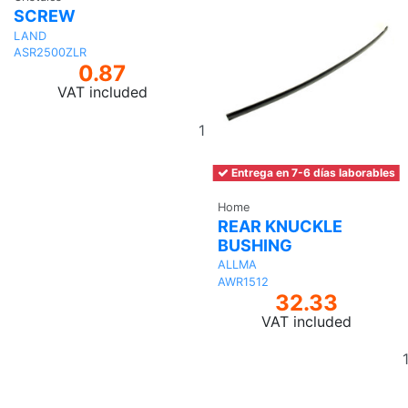
SCREW
LAND
ASR2500ZLR
0.87
VAT included
Add
to
basket
Entrega en 7-6 días laborables
Home
REAR KNUCKLE
BUSHING
ALLMA
AWR1512
32.33
VAT included