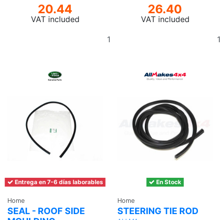
20.44
26.40
VAT included
VAT included
Add
to
basket
Entrega en 7-6 días laborables
En Stock
Home
Home
SEAL - ROOF SIDE
STEERING TIE ROD