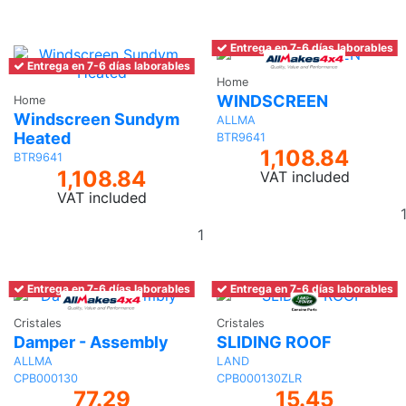
to
basket
Entrega en 7-6 días laborables
Entrega en 7-6 días laborables
Home
WINDSCREEN
Home
Windscreen Sundym
ALLMA
Heated
BTR9641
1,108.84
BTR9641
1,108.84
VAT included
VAT included
Add
to
basket
Entrega en 7-6 días laborables
Entrega en 7-6 días laborables
Cristales
Cristales
Damper - Assembly
SLIDING ROOF
ALLMA
LAND
CPB000130
CPB000130ZLR
77.29
15.45