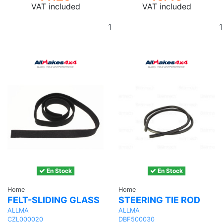
VAT included
VAT included
Add
to
basket
En Stock
En Stock
Home
Home
FELT-SLIDING GLASS
STEERING TIE ROD
ALLMA
ALLMA
CZL000020
DBF500030