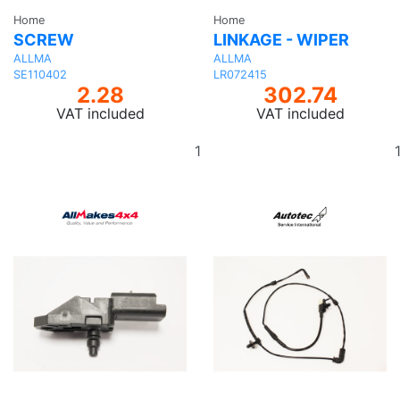
Home
Home
SCREW
LINKAGE - WIPER
ALLMA
ALLMA
SE110402
LR072415
2.28
302.74
VAT included
VAT included
Add
to
basket