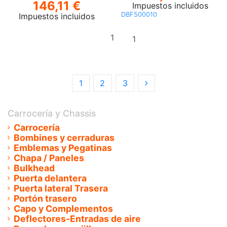
146,11 €
Impuestos incluidos
DBF500010
Impuestos incluidos
Añadir
Añadir al
al
carrito
carrito
1
2
3
Carrocería y Chassis
Carrocería
Bombines y cerraduras
Emblemas y Pegatinas
Chapa / Paneles
Bulkhead
Puerta delantera
Puerta lateral Trasera
Portón trasero
Capo y Complementos
Deflectores-Entradas de aire