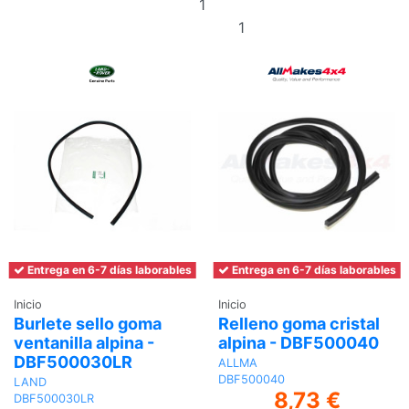
al
Añadir al
carrito
carrito
Entrega en 6-7 días laborables
Entrega en 6-7 días laborables
Inicio
Inicio
Burlete sello goma
Relleno goma cristal
ventanilla alpina -
alpina - DBF500040
DBF500030LR
ALLMA
DBF500040
LAND
8,73 €
DBF500030LR