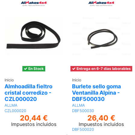
En Stock
Entrega en 6-7 días laborables
Inicio
Inicio
Almhoadilla fieltro
Burlete sello goma
cristal corredizo -
Ventanilla Alpina -
CZL000020
DBF500030
ALLMA
ALLMA
CZL000020
DBF500030
20,44 €
26,40 €
Impuestos incluidos
Impuestos incluidos
DBF500020
Añadir