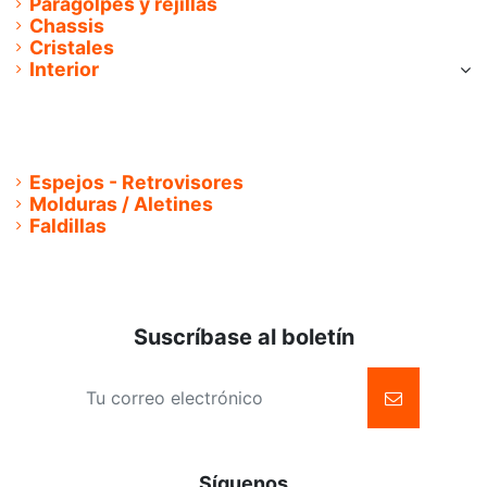
Paragolpes y rejillas
Chassis
Cristales
Interior
Cinturones
Asientos
Alfombras de Goma
Tapiceria Moqueta
Espejos - Retrovisores
Molduras / Aletines
Faldillas
Suscríbase al boletín
Síguenos