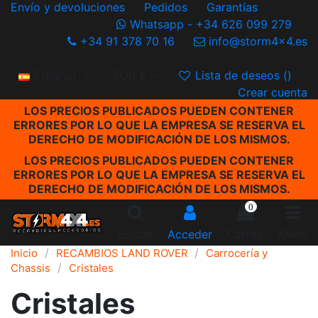
Envío y devoluciones
Pedidos
Garantías
Whatsapp - +34 626 099 279
+34 91 378 70 16
info@storm4x4.es
Español
EUR €
Lista de deseos (
)
Crear cuenta
LOS PRECIOS PUBLICADOS PUEDEN CONTENER
ERRORES POR LO QUE LA EMPRESA SE RESERVA EL
DERECHO DE MODIFICACIÓN DE LOS MISMOS.
LOS PRECIOS PUBLICADOS PUEDEN CONTENER
ERRORES POR LO QUE LA EMPRESA SE RESERVA EL
DERECHO DE MODIFICACIÓN DE LOS MISMOS.
0
Buscar
Acceder
Carrito
Menu
Inicio
RECAMBIOS LAND ROVER
Carrocería y
Chassis
Cristales
Cristales