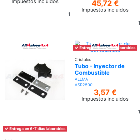
Impuestos incluidos
45,72 €
Impuestos incluidos
Añadir
al
carrito
Entrega en 6-7 días laborables
Cristales
Tubo - Inyector de
Combustible
ALLMA
ASR2500
3,57 €
Impuestos incluidos
Entrega en 6-7 días laborables