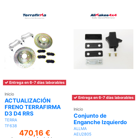
Entrega en 6-7 días laborables
Inicio
Entrega en 6-7 días laborables
ACTUALIZACIÓN
FRENO TERRAFIRMA
Inicio
D3 D4 RRS
Conjunto de
TERRA
Enganche Izquierdo
TF638
ALLMA
470,16 €
AEU2805