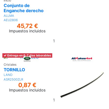
Inicio
Conjunto de
Enganche derecho
ALLMA
AEU2806
45,72 €
Impuestos incluidos
Añadir
al
carrito
Entrega en 6-7 días laborables
Cristales
TORNILLO
LAND
ASR2500ZLR
0,87 €
Impuestos incluidos
Añadir
al
carrito