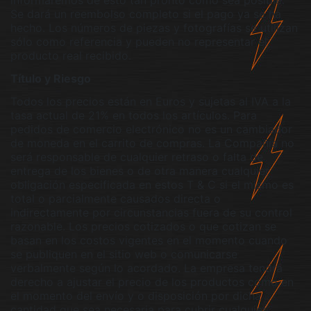
informaremos de esto tan pronto como sea posible.
Se dará un reembolso completo si el pago ya se ha
hecho. Los números de piezas y fotografías se utilizan
sólo como referencia y pueden no representar el
producto real recibido.
Título y Riesgo
Todos los precios están en Euros y sujetas al IVA a la
tasa actual de 21% en todos los artículos. Para
pedidos de comercio electrónico no es un cambiador
de moneda en el carrito de compras. La Compañía no
será responsable de cualquier retraso o falta de
entrega de los bienes o de otra manera cualquier
obligación especificada en estos T & C si el mismo es
total o parcialmente causados directa o
indirectamente por circunstancias fuera de su control
razonable. Los precios cotizados o que cotizan se
basan en los costos vigentes en el momento cuando
se publiquen en el sitio web o comunicarse
verbalmente según lo acordado. La empresa tendrá
derecho a ajustar el precio de los productos como en
el momento del envío y o disposición por dicha
cantidad que sea necesaria para cubrir cualquier