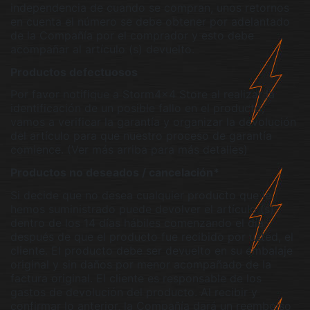
independencia de cuando se compran, unos retornos
en cuenta el número se debe obtener por adelantado
de la Compañía por el comprador y esto debe
acompañar al artículo (s) devuelto.
Productos defectuosos
Por favor notifique a Storm4x4 Store al realizar la
identificación de un posible fallo en el producto,
vamos a verificar la garantía y organizar la devolución
del artículo para que nuestro proceso de garantía
comience. (Ver más arriba para más detalles)
Productos no deseados / cancelación*
Si decide que no desea cualquier producto que le
hemos suministrado puede devolver el artículo (s)
dentro de los 14 días hábiles comenzando el día
después de que el producto fue recibido por usted, el
cliente. El producto debe ser devuelto en su embalaje
original y sin daños por menor acompañado de la
factura original. El cliente es responsable de los
gastos de devolución del producto. Al recibir y
confirmar lo anterior, la Compañía dará un reembolso