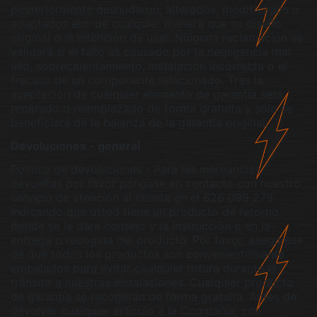
posteriormente desnudaron, alterados, modificados o
adaptados etc. de cualquier manera que su diseño
original o la intención de usar. Ninguna reclamación se
validará si el fallo es causado por la negligencia mal
uso, sobrecalentamiento, instalación incorrecta o el
fracaso de un componente relacionado. Tras la
aceptación de cualquier elemento de garantía será
reparado o reemplazado de forma gratuita y sólo se
beneficiará de la balanza de la garantía original.
Devoluciones - general
Política de devoluciones - Para las mercancías
devueltas por favor póngase en contacto con nuestro
servicio de atención al cliente en el 626 099 279
indicando que usted tiene un producto de retorno,
donde se le dará consejo y la instrucción o en la
entrega o recogida del producto. Por favor, asegúrese
de que todos los productos son convenientemente
embalados para evitar cualquier rotura durante el
tránsito a nuestras instalaciones. Cualquier producto
de garantía se recogerán de forma gratuita. Antes de
devolver cualquier artículo a la Compañía, con