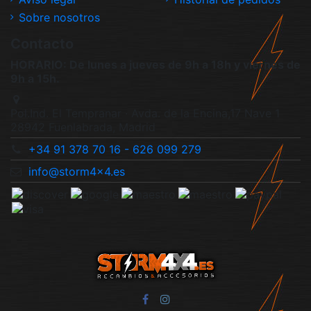
Sobre nosotros
Contacto
HORARIO: De lunes a jueves de 9h a 18h y viernes de
9h a 15h.
Pol.Ind. El Tempranar · Avda. de la Encina,17 Nave 1
28942 Fuenlabrada, Madrid
+34 91 378 70 16 - 626 099 279
info@storm4x4.es