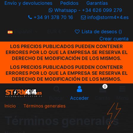
Envío y devoluciones
Pedidos
Garantías
Whatsapp - +34 626 099 279
+34 91 378 70 16
info@storm4x4.es
Español
EUR €
Lista de deseos (
)
Crear cuenta
LOS PRECIOS PUBLICADOS PUEDEN CONTENER
ERRORES POR LO QUE LA EMPRESA SE RESERVA EL
DERECHO DE MODIFICACIÓN DE LOS MISMOS.
LOS PRECIOS PUBLICADOS PUEDEN CONTENER
ERRORES POR LO QUE LA EMPRESA SE RESERVA EL
DERECHO DE MODIFICACIÓN DE LOS MISMOS.
0
Buscar
Acceder
Carrito
Menu
Inicio
Términos generales
Términos generales