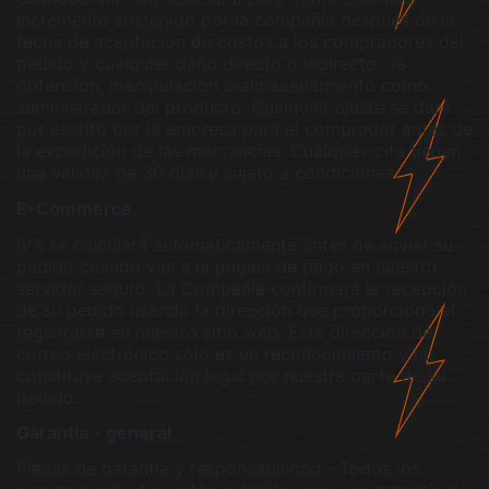
incremento sostenido por la compañía después de la
fecha de aceptación de costos a los compradores del
pedido y cualquier daño directo o indirecto , la
obtención, manipulación o almacenamiento como
suministrador del producto. Cualquier ajuste se dará
por escrito por la empresa para el comprador antes de
la expedición de las mercancías. Cualquier cita tienen
una validez de 30 días y sujeto a condiciones.
E-Commerce
IVA se calculará automáticamente antes de enviar su
pedido cuando vas a la página de pago en nuestro
servidor seguro. La Compañía confirmará la recepción
de su pedido usando la dirección que proporcionó al
registrarse en nuestro sitio web. Esta dirección de
correo electrónico sólo es un reconocimiento y no
constituye aceptación legal por nuestra parte de su
pedido.
Garantía - general
Piezas de garantía y responsabilidad - Todos los