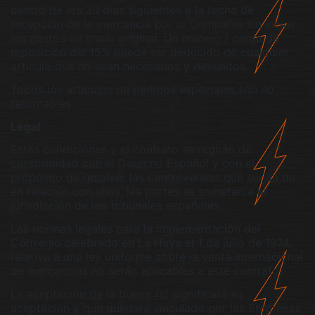
dentro de los 30 días siguientes a la fecha de
recepción de la mercancía por la Compañía sin incluir
los gastos de envío original. Un manejo / carga de
reposición del 15% puede ser deducido de cualquier
artículo que no sean necesarios y devueltos.
Todos los artículos de pedidos especiales son no
retornables.
Legal
Estas condiciones y el contrato se regirán de
conformidad con el Derecho Español y con el
propósito de resolver las controversias que surjan de
en relación con ellos, las partes se someten a la
jurisdicción de los tribunales españoles.
Las normas legales para la implementación del
Convenio celebrado en La Haya el 1 de julio de 1974,
relativa a una ley uniforme sobre la venta internacional
de mercancías no serán aplicables a este contrato.
La aceptación de la buena (s) significará su
aceptación y que quedará vinculado por las Empresas