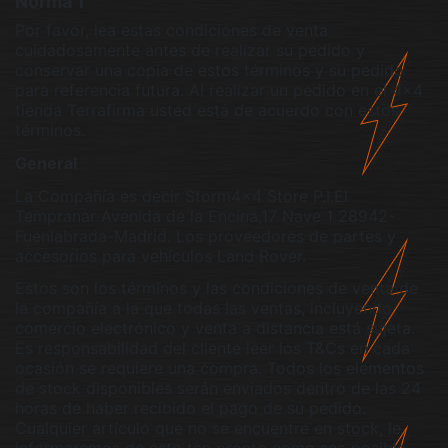
Norma 1
Por favor, lea estas condiciones de venta
cuidadosamente antes de realizar su pedido y
conservar una copia de estos términos y su pedido
para referencia futura. Al realizar un pedido en el 4x4
tienda Terrafirma usted está de acuerdo con estos
términos.
General
La Compañía es decir Storm4x4 Store P.I.El
Tempranar Avenida de la Encina,17 Nave 1 28942-
Fuenlabrada-Madrid. Los proveedores de partes y
accesorios para vehículos Land Rover.
Estos son los términos y las condiciones de venta de
la compañía a la que todas las ventas, incluyendo
comercio electrónico y venta a distancia está sujeta.
Es responsabilidad del cliente leer los T&Cs en cada
ocasión se requiere una compra. Todos los elementos
de stock disponibles serán enviados dentro de las 24
horas de haber recibido el pago de su pedido.
Cualquier artículo que no se encuentre en stock, le