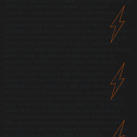
nuevos productos están cubiertos por una garantía de
12 meses de fabrica menos que se indique lo
contrario. Usted debe notificarnos de inmediato si se
presenta una situación potencial de garantía. A
continuación, se aconsejará un curso de acción.
Cualquier sospecha de producto defectuoso debe ser
devuelto a nosotros junto con la factura original o el
comprobante de compra y la mayor cantidad de
información relacionada con el problema en la medida
de lo posible. Las piezas defectuosas deben ser
devueltos y recibidos por nosotros antes de que
pueda ser cambiados. Todos los artículos de la
garantía están sujetos a una inspección física que
puede implicar la devolución del artículo a nuestro
proveedor para verificar el fallo antes de que pueda
ser intercambiado o reembolsado. La garantía
comienza a partir de la fecha de la factura original y
no la fecha de montaje o de primer uso. La garantía
cubre defectos en el artículo cuando equipados y
utilizados correctamente para el uso diario normal,
pero no se aplican a los elementos utilizados para
cualquier uso extraordinarias o inusuales, tales como
la competencia, carreras, rally o artículos