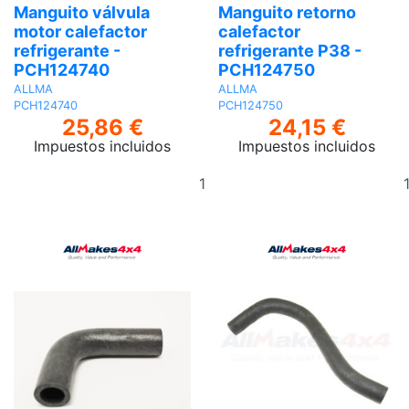
Manguito válvula
Manguito retorno
motor calefactor
calefactor
refrigerante -
refrigerante P38 -
PCH124740
PCH124750
ALLMA
ALLMA
PCH124740
PCH124750
25,86 €
24,15 €
Impuestos incluidos
Impuestos incluidos
Añadir
al
carrito