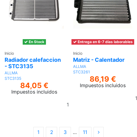
En Stock
Entrega en 6-7 días laborables
Inicio
Inicio
Radiador calefaccion
Matriz - Calentador
- STC3135
ALLMA
STC3261
ALLMA
86,19 €
STC3135
84,05 €
Impuestos incluidos
Impuestos incluidos
Añadir
al
carrito
1
2
3
…
11