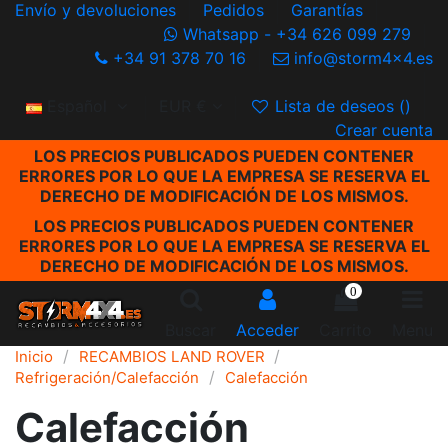
Envío y devoluciones
Pedidos
Garantías
Whatsapp - +34 626 099 279
+34 91 378 70 16
info@storm4x4.es
Español
EUR €
Lista de deseos (
)
Crear cuenta
LOS PRECIOS PUBLICADOS PUEDEN CONTENER
ERRORES POR LO QUE LA EMPRESA SE RESERVA EL
DERECHO DE MODIFICACIÓN DE LOS MISMOS.
LOS PRECIOS PUBLICADOS PUEDEN CONTENER
ERRORES POR LO QUE LA EMPRESA SE RESERVA EL
DERECHO DE MODIFICACIÓN DE LOS MISMOS.
0
Buscar
Acceder
Carrito
Menu
Inicio
RECAMBIOS LAND ROVER
Refrigeración/Calefacción
Calefacción
Calefacción