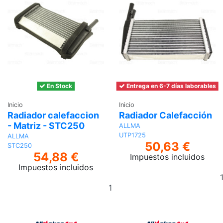
En Stock
Entrega en 6-7 días laborables
Inicio
Inicio
Radiador calefaccion
Radiador Calefacción
- Matriz - STC250
ALLMA
UTP1725
ALLMA
50,63 €
STC250
54,88 €
Impuestos incluidos
Impuestos incluidos
Añadir
al
carrito