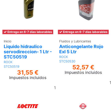
Entrega en 6-7 días laborables
Entrega en 6-7 días laborables
Inicio
Fluidos y Lubricantes
Liquido hidraulico
Anticongelante Rojo
servodireccion- 1 Ltr -
Exl 5 Ltr
STC50519
ROCK
STC50530
ROCK
52,57 €
STC50519
31,55 €
Impuestos incluidos
Impuestos incluidos
Añadir
al
carrito