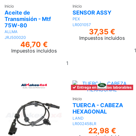
Inicio
Inicio
Aceite de
SENSOR ASSY
Transmisión - Mtf
PEX
75W-80
LR001057
37,35 €
ALLMA
Impuestos incluidos
JRJ500020
46,70 €
Impuestos incluidos
Añadir
al
carrito
Entrega en 6-7 días laborables
Inicio
TUERCA - CABEZA
HEXAGONAL
LAND
LR002458LR
22,98 €