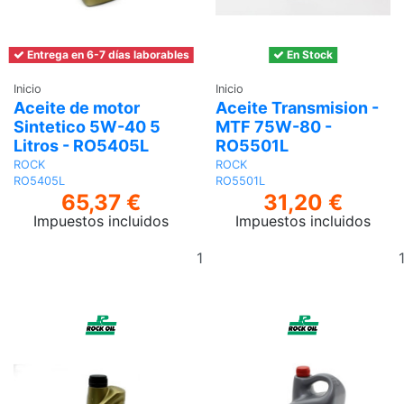
Entrega en 6-7 días laborables
En Stock
Inicio
Inicio
Aceite de motor
Aceite Transmision -
Sintetico 5W-40 5
MTF 75W-80 -
Litros - RO5405L
RO5501L
ROCK
ROCK
RO5405L
RO5501L
65,37 €
31,20 €
Impuestos incluidos
Impuestos incluidos
Añadir
al
carrito