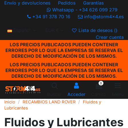
Envío y devoluciones
Pedidos
Garantías
Whatsapp - +34 626 099 279
+34 91 378 70 16
info@storm4x4.es
Español
EUR €
Lista de deseos (
)
Crear cuenta
LOS PRECIOS PUBLICADOS PUEDEN CONTENER
ERRORES POR LO QUE LA EMPRESA SE RESERVA EL
DERECHO DE MODIFICACIÓN DE LOS MISMOS.
LOS PRECIOS PUBLICADOS PUEDEN CONTENER
ERRORES POR LO QUE LA EMPRESA SE RESERVA EL
DERECHO DE MODIFICACIÓN DE LOS MISMOS.
0
Buscar
Acceder
Carrito
Menu
Inicio
RECAMBIOS LAND ROVER
Fluidos y
Lubricantes
Fluidos y Lubricantes