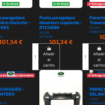
En Stock
En Stock
Entrega e
Inicio
Inicio
a paragolpes
Punta paragolpes
Parach
ntero Derecho -
delantero izquierdo -
Traser
5695
RTC5696
ALLMA
UQB00012
ALLMA
1
95
RTC5696
101,34 €
101,34 €
Impues
uestos incluidos
Impuestos incluidos
Añadir
Añadir
al
al
carrito
carrito
a en 6-7 días laborables
Entrega e
Inicio
ACHOQUES -
PARAC
ANTERO
DELAN
LAND
81LR
LR082824