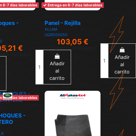
n 6-7 días laborables
Entrega en 6-7 días laborables
Inicio
oques -
Panel - Rejilla
o
ALLMA
UQB500050
103,05 €
0
05,21 €
Impuestos incluidos
tos incluidos
Añadir
Añadir
al
al
carrito
carrito
n 6-7 días laborables
HOQUES -
TERO
LR