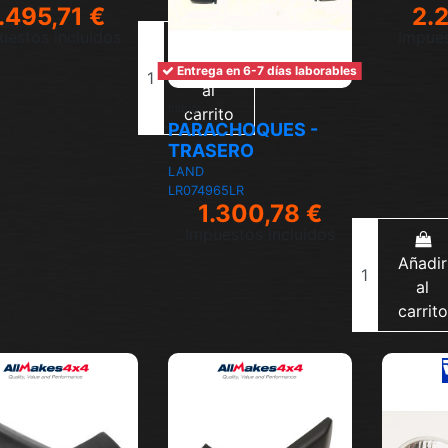
.495,71 €
2.
uestos incluidos
Impues
Añadir
Entrega en 6-7 días laborables
al
Inicio
carrito
PARACHOQUES -
TRASERO
LAND
LR074965LR
1.300,78 €
Impuestos incluidos
Añadir
al
carrito