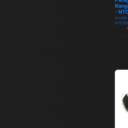
Rang
- NT
ALLMA
NTC30
Imp