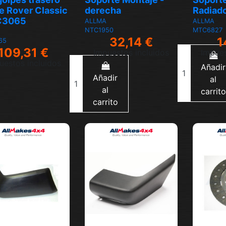
e Rover Classic
derecha
Radiad
C3065
ALLMA
ALLMA
NTC1950
MTC6827
32,14 €
1
65
109,31 €
Impuestos incluidos
Impues
uestos incluidos
Añadir
Añadir
al
al
carrito
carrito