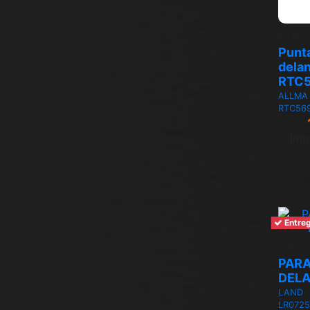
Inicio
Punt
dela
RTC
ALLMA
RTC56
Imp
Entreg
Inicio
PAR
DEL
LAND
LR0725