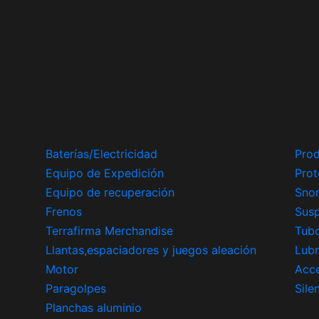
Baterías/Electricidad
Prod
Equipo de Expedición
Prot
Equipo de recuperación
Snor
Frenos
Sus
Terrafirma Merchandise
Tub
Llantas,espaciadores y juegos aleación
Lubr
Motor
Acce
Paragolpes
Sile
Planchas aluminio