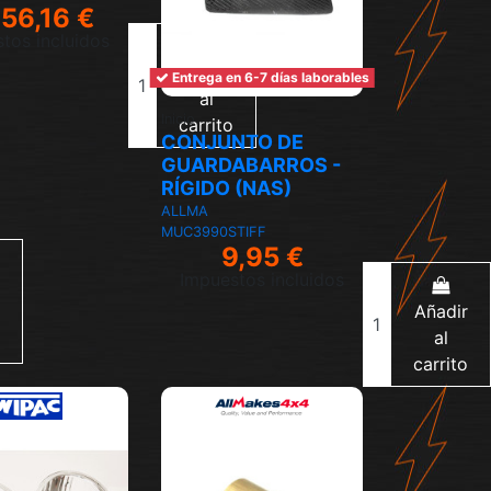
256,16 €
tos incluidos
Añadir
Entrega en 6-7 días laborables
al
Inicio
carrito
CONJUNTO DE
GUARDABARROS -
RÍGIDO (NAS)
ALLMA
MUC3990STIFF
9,95 €
Impuestos incluidos
Añadir
al
carrito