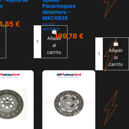
or
Parachoques
delantero -
MXC6828
4,85 €
ALLMA
tos incluidos
MXC6828
199,78 €
Añadir
Impuestos incluidos
al
Añadir
carrito
al
carrito