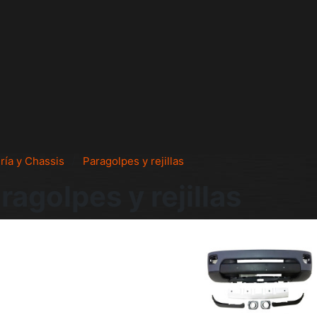
ría y Chassis
Paragolpes y rejillas
ragolpes y rejillas