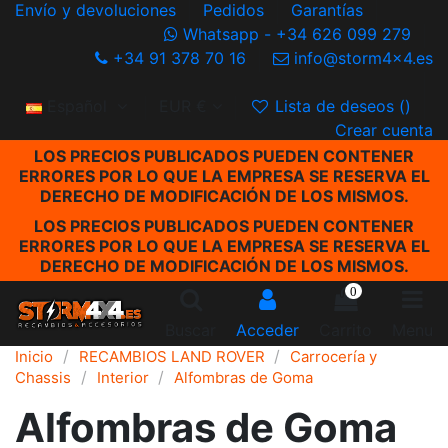
Envío y devoluciones
Pedidos
Garantías
Whatsapp - +34 626 099 279
+34 91 378 70 16
info@storm4x4.es
Español
EUR €
Lista de deseos (
)
Crear cuenta
LOS PRECIOS PUBLICADOS PUEDEN CONTENER
ERRORES POR LO QUE LA EMPRESA SE RESERVA EL
DERECHO DE MODIFICACIÓN DE LOS MISMOS.
LOS PRECIOS PUBLICADOS PUEDEN CONTENER
ERRORES POR LO QUE LA EMPRESA SE RESERVA EL
DERECHO DE MODIFICACIÓN DE LOS MISMOS.
0
Buscar
Acceder
Carrito
Menu
Inicio
RECAMBIOS LAND ROVER
Carrocería y
Chassis
Interior
Alfombras de Goma
Alfombras de Goma