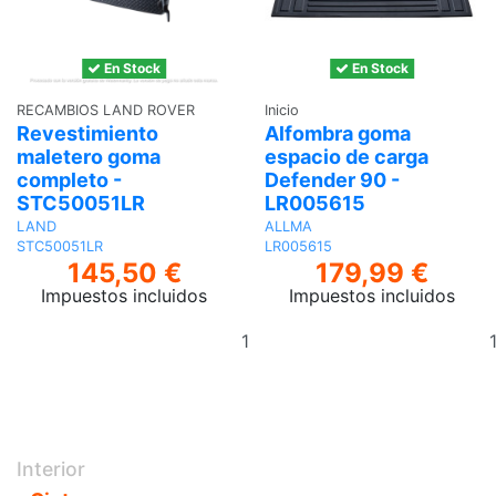
En Stock
En Stock
RECAMBIOS LAND ROVER
Inicio
Revestimiento
Alfombra goma
maletero goma
espacio de carga
completo -
Defender 90 -
STC50051LR
LR005615
LAND
ALLMA
STC50051LR
LR005615
145,50 €
179,99 €
Impuestos incluidos
Impuestos incluidos
Añadir
al
carrito
Interior