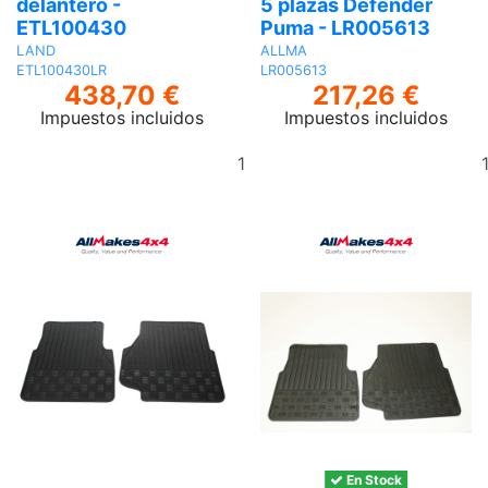
delantero -
5 plazas Defender
ETL100430
Puma - LR005613
LAND
ALLMA
ETL100430LR
LR005613
438,70 €
217,26 €
Impuestos incluidos
Impuestos incluidos
Añadir
al
carrito
En Stock