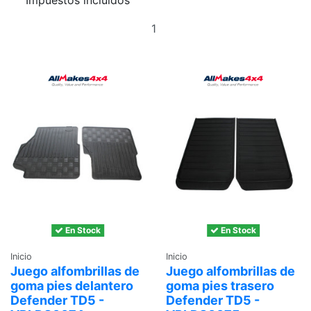
Impuestos incluidos
Añadir
al
carrito
En Stock
En Stock
Inicio
Inicio
Juego alfombrillas de
Juego alfombrillas de
goma pies delantero
goma pies trasero
Defender TD5 -
Defender TD5 -