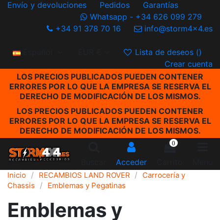
Envío y devoluciones
Pedidos
Garantías
Whatsapp - +34 626 099 279
+34 91 378 70 16
info@storm4x4.es
Español
EUR €
Lista de deseos (
)
Crear cuenta
LOS PRECIOS PUBLICADOS PUEDEN CONTENER
ERRORES POR LO QUE LA EMPRESA SE RESERVA EL
DERECHO DE MODIFICACIÓN DE LOS MISMOS.
LOS PRECIOS PUBLICADOS PUEDEN CONTENER
ERRORES POR LO QUE LA EMPRESA SE RESERVA EL
DERECHO DE MODIFICACIÓN DE LOS MISMOS.
0
Buscar
Acceder
Carrito
Menu
Inicio
RECAMBIOS LAND ROVER
Carrocería y
Chassis
Emblemas y Pegatinas
Emblemas y