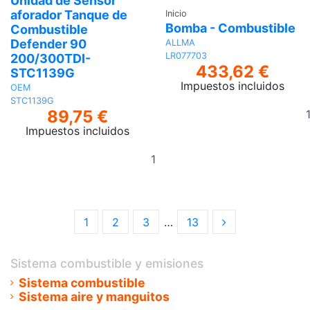
Unidad de Sensor
aforador Tanque de
Inicio
Bomba - Combustible
Combustible
Defender 90
ALLMA
LR077703
200/300TDI-
433,62 €
STC1139G
Impuestos incluidos
OEM
STC1139G
89,75 €
Impuestos incluidos
Añadir
al
carrito
1
2
3
…
13
Sistema combustible y emisiones
Sistema combustible
Sistema aire y manguitos