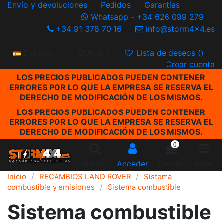
Envío y devoluciones
Pedidos
Garantías
Whatsapp - +34 626 099 279
+34 91 378 70 16
info@storm4x4.es
Español
EUR €
Lista de deseos (
)
Crear cuenta
LOS PRECIOS PUBLICADOS PUEDEN CONTENER
ERRORES POR LO QUE LA EMPRESA SE RESERVA EL
DERECHO DE MODIFICACIÓN DE LOS MISMOS.
LOS PRECIOS PUBLICADOS PUEDEN CONTENER
ERRORES POR LO QUE LA EMPRESA SE RESERVA EL
DERECHO DE MODIFICACIÓN DE LOS MISMOS.
0
Buscar
Acceder
Carrito
Menu
Inicio
RECAMBIOS LAND ROVER
Sistema
combustible y emisiones
Sistema combustible
Sistema combustible