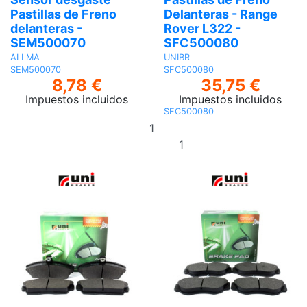
Pastillas de Freno
Delanteras - Range
delanteras -
Rover L322 -
SEM500070
SFC500080
ALLMA
UNIBR
SEM500070
SFC500080
8,78 €
35,75 €
Impuestos incluidos
Impuestos incluidos
SFC500080
Añadir
al
Añadir al
carrito
carrito