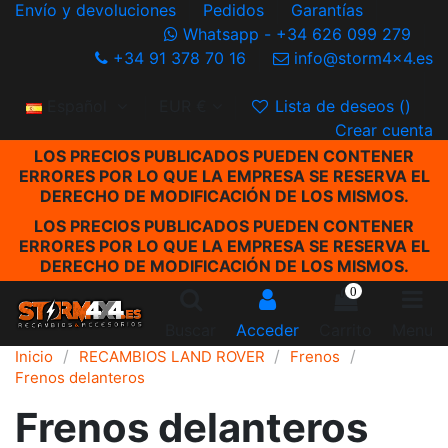
Envío y devoluciones
Pedidos
Garantías
Whatsapp - +34 626 099 279
+34 91 378 70 16
info@storm4x4.es
Español
EUR €
Lista de deseos (
)
Crear cuenta
LOS PRECIOS PUBLICADOS PUEDEN CONTENER
ERRORES POR LO QUE LA EMPRESA SE RESERVA EL
DERECHO DE MODIFICACIÓN DE LOS MISMOS.
LOS PRECIOS PUBLICADOS PUEDEN CONTENER
ERRORES POR LO QUE LA EMPRESA SE RESERVA EL
DERECHO DE MODIFICACIÓN DE LOS MISMOS.
0
Buscar
Acceder
Carrito
Menu
Inicio
RECAMBIOS LAND ROVER
Frenos
Frenos delanteros
Frenos delanteros