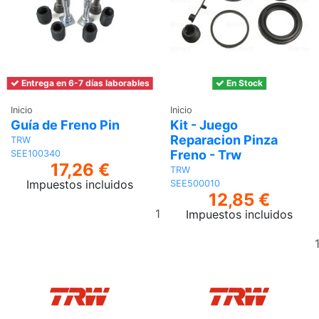
Entrega en 6-7 días laborables
En Stock
Inicio
Inicio
Guía de Freno Pin
Kit - Juego
Reparacion Pinza
TRW
Freno - Trw
SEE100340
17,26 €
TRW
Impuestos incluidos
SEE500010
12,85 €
Añadir
Impuestos incluidos
al
carrito