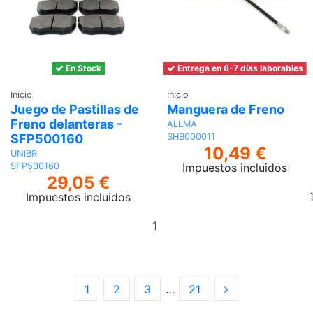
En Stock
Entrega en 6-7 días laborables
Inicio
Inicio
Juego de Pastillas de
Manguera de Freno
Freno delanteras -
ALLMA
SFP500160
SHB000011
10,49 €
UNIBR
Impuestos incluidos
SFP500160
29,05 €
Impuestos incluidos
Añadir
al
carrito
1
2
3
…
21