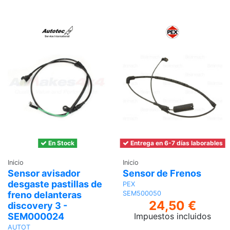
al
carrito
En Stock
Entrega en 6-7 días laborables
Inicio
Inicio
Sensor avisador
Sensor de Frenos
desgaste pastillas de
PEX
freno delanteras
SEM500050
24,50 €
discovery 3 -
Impuestos incluidos
SEM000024
AUTOT