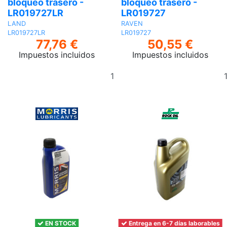
bloqueo trasero -
bloqueo trasero -
LR019727LR
LR019727
LAND
RAVEN
LR019727LR
LR019727
77,76 €
50,55 €
Impuestos incluidos
Impuestos incluidos
Añadir
al
carrito
EN STOCK
Entrega en 6-7 días laborables