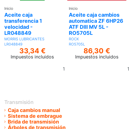
Inicio
Inicio
Aceite caja
Aceite caja cambios
transferencia 1
automatica ZF 6HP26
velocidad -
ATF DIII MV 5L -
LR048849
RO5705L
MORRIS LUBRICANTES
ROCK
LR048849
RO5705L
33,34 €
86,30 €
Impuestos incluidos
Impuestos incluidos
Añadir
al
carrito
Transmisión
Caja cambios manual
Sistema de embrague
Brida de transmisión
Árboles de transmisión