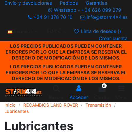
Envío y devoluciones
Pedidos
Garantías
Whatsapp - +34 626 099 279
+34 91 378 70 16
info@storm4x4.es
Español
EUR €
Lista de deseos (
)
Crear cuenta
LOS PRECIOS PUBLICADOS PUEDEN CONTENER
ERRORES POR LO QUE LA EMPRESA SE RESERVA EL
DERECHO DE MODIFICACIÓN DE LOS MISMOS.
LOS PRECIOS PUBLICADOS PUEDEN CONTENER
ERRORES POR LO QUE LA EMPRESA SE RESERVA EL
DERECHO DE MODIFICACIÓN DE LOS MISMOS.
0
Buscar
Acceder
Carrito
Menu
Inicio
RECAMBIOS LAND ROVER
Transmisión
Lubricantes
Lubricantes