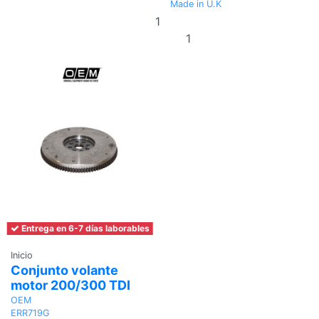
Made in U.K
Añadir
al
Añadir al
carrito
carrito
Entrega en 6-7 días laborables
Inicio
Conjunto volante
motor 200/300 TDI
OEM
ERR719G