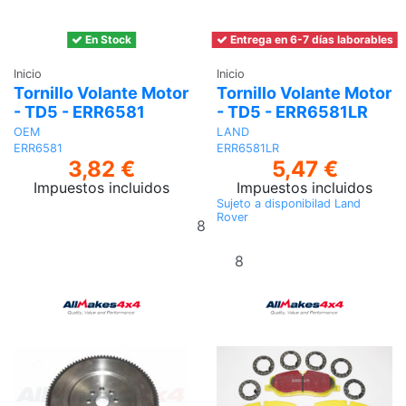
En Stock
Entrega en 6-7 días laborables
Inicio
Inicio
Tornillo Volante Motor
Tornillo Volante Motor
- TD5 - ERR6581
- TD5 - ERR6581LR
OEM
LAND
ERR6581
ERR6581LR
3,82 €
5,47 €
Impuestos incluidos
Impuestos incluidos
Sujeto a disponibilad Land
Añadir
Rover
al
Añadir al
carrito
carrito