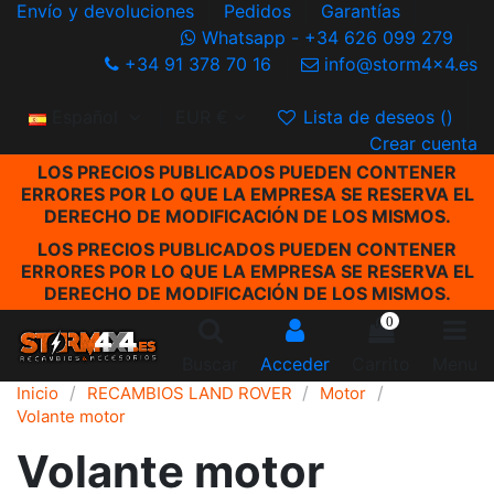
Envío y devoluciones
Pedidos
Garantías
Whatsapp - +34 626 099 279
+34 91 378 70 16
info@storm4x4.es
Español
EUR €
Lista de deseos (
)
Crear cuenta
LOS PRECIOS PUBLICADOS PUEDEN CONTENER
ERRORES POR LO QUE LA EMPRESA SE RESERVA EL
DERECHO DE MODIFICACIÓN DE LOS MISMOS.
LOS PRECIOS PUBLICADOS PUEDEN CONTENER
ERRORES POR LO QUE LA EMPRESA SE RESERVA EL
DERECHO DE MODIFICACIÓN DE LOS MISMOS.
0
Buscar
Acceder
Carrito
Menu
Inicio
RECAMBIOS LAND ROVER
Motor
Volante motor
Volante motor