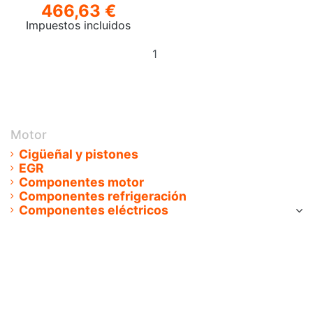
466,63 €
Impuestos incluidos
Añadir
al
carrito
Motor
Cigüeñal y pistones
EGR
Componentes motor
Componentes refrigeración
Componentes eléctricos
Interruptores - Sensores
Alternadores
Motor de arranque
Cableado de Inyectores
Caudalimetro
Encendido / Distribuidor / Bobina
Calentadores / Bujias