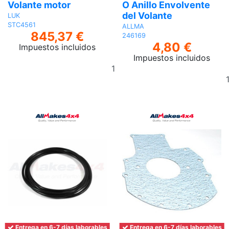
Volante motor
O Anillo Envolvente
del Volante
LUK
STC4561
ALLMA
845,37 €
246169
4,80 €
Impuestos incluidos
Impuestos incluidos
Añadir
al
carrito
Entrega en 6-7 días laborables
Entrega en 6-7 días laborables