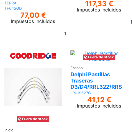
117,33 €
TERRA
TF645GD
Impuestos incluidos
77,00 €
Impuestos incluidos
Añadir
al
carrito
Fuera de stock
Frenos
Delphi Pastillas
Traseras
D3/D4/RRL322/RRS
LR019627G
41,12 €
Impuestos incluidos
Ver
Fuera de stock
Inicio