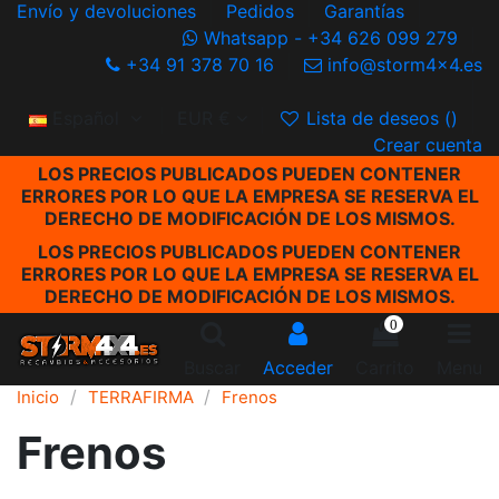
Envío y devoluciones
Pedidos
Garantías
Whatsapp - +34 626 099 279
+34 91 378 70 16
info@storm4x4.es
Español
EUR €
Lista de deseos (
)
Crear cuenta
LOS PRECIOS PUBLICADOS PUEDEN CONTENER
ERRORES POR LO QUE LA EMPRESA SE RESERVA EL
DERECHO DE MODIFICACIÓN DE LOS MISMOS.
LOS PRECIOS PUBLICADOS PUEDEN CONTENER
ERRORES POR LO QUE LA EMPRESA SE RESERVA EL
DERECHO DE MODIFICACIÓN DE LOS MISMOS.
0
Buscar
Acceder
Carrito
Menu
Inicio
TERRAFIRMA
Frenos
Frenos