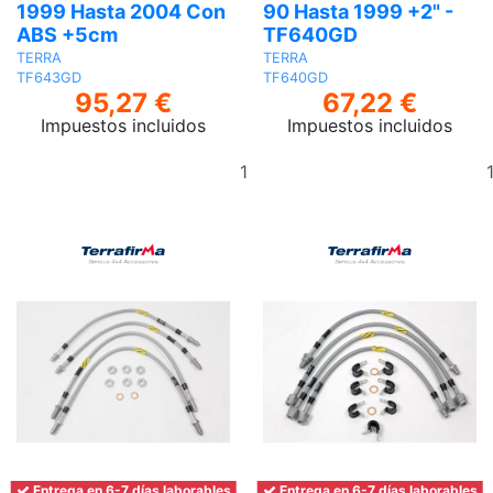
1999 Hasta 2004 Con
90 Hasta 1999 +2" -
ABS +5cm
TF640GD
TERRA
TERRA
TF643GD
TF640GD
95,27 €
67,22 €
Impuestos incluidos
Impuestos incluidos
Añadir
al
carrito
Entrega en 6-7 días laborables
Entrega en 6-7 días laborables