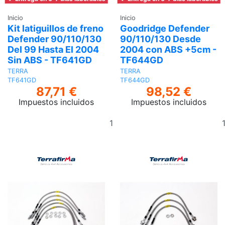
Inicio
Inicio
Kit latiguillos de freno
Goodridge Defender
Defender 90/110/130
90/110/130 Desde
Del 99 Hasta El 2004
2004 con ABS +5cm -
Sin ABS - TF641GD
TF644GD
TERRA
TERRA
TF641GD
TF644GD
87,71 €
98,52 €
Impuestos incluidos
Impuestos incluidos
Añadir
al
carrito