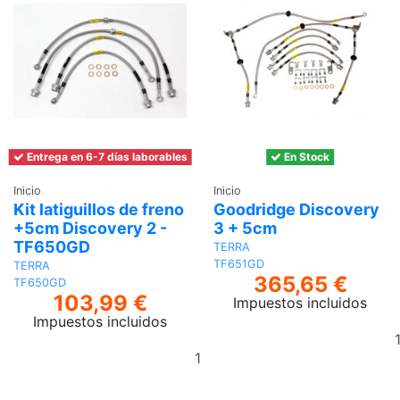
Entrega en 6-7 días laborables
En Stock
Inicio
Inicio
Kit latiguillos de freno
Goodridge Discovery
+5cm Discovery 2 -
3 + 5cm
TF650GD
TERRA
TF651GD
TERRA
365,65 €
TF650GD
103,99 €
Impuestos incluidos
Impuestos incluidos
Añadir
al
carrito