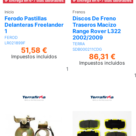
Entrega en 6-7 días laborables
Entrega en 6-7 días laborables
Inicio
Frenos
Ferodo Pastillas
Discos De Freno
Delanteras Freelander
Traseros Macizo
1
Range Rover L322
2002/2009
FEROD
LR021899F
TERRA
51,58 €
SDB000211CDG
86,31 €
Impuestos incluidos
Impuestos incluidos
Añadir
al
carrito