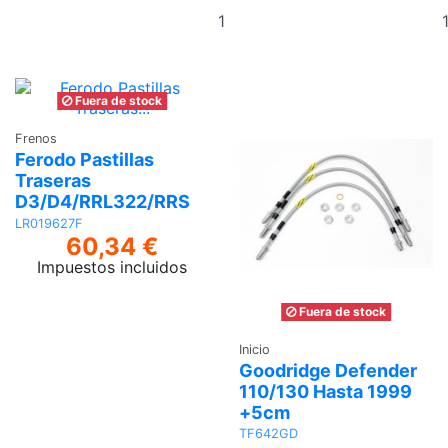
Añadir
al
carrito
Fuera de stock
Frenos
Ferodo Pastillas
Traseras
D3/D4/RRL322/RRS
LR019627F
60,34 €
Impuestos incluidos
Ver
Fuera de stock
Inicio
Goodridge Defender
110/130 Hasta 1999
+5cm
TF642GD