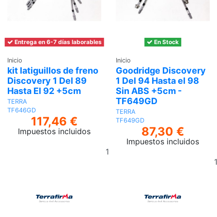
Entrega en 6-7 días laborables
En Stock
Inicio
Inicio
kit latiguillos de freno
Goodridge Discovery
Discovery 1 Del 89
1 Del 94 Hasta el 98
Hasta El 92 +5cm
Sin ABS +5cm -
TF649GD
TERRA
TF646GD
TERRA
117,46 €
TF649GD
87,30 €
Impuestos incluidos
Impuestos incluidos
Añadir
al
carrito