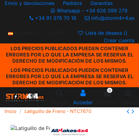
Envío y devoluciones
Pedidos
Garantías
Whatsapp - +34 626 099 279
+34 91 378 70 16
info@storm4x4.es
Español
EUR €
Lista de deseos (
)
Crear cuenta
LOS PRECIOS PUBLICADOS PUEDEN CONTENER
ERRORES POR LO QUE LA EMPRESA SE RESERVA EL
DERECHO DE MODIFICACIÓN DE LOS MISMOS.
LOS PRECIOS PUBLICADOS PUEDEN CONTENER
ERRORES POR LO QUE LA EMPRESA SE RESERVA EL
DERECHO DE MODIFICACIÓN DE LOS MISMOS.
0
Buscar
Acceder
Carrito
Menu
Inicio
Latiguillo de Freno - NTC7670