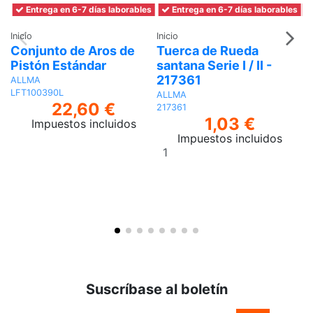
Entrega en 6-7 días laborables
Entrega en 6-7 días laborables
Inicio
Inicio
In
Conjunto de Aros de
Tuerca de Rueda
K
Pistón Estándar
santana Serie I / II -
r
217361
a
ALLMA
P
LFT100390L
ALLMA
22,60 €
217361
A
1,03 €
Impuestos incluidos
M
Impuestos incluidos
Añadir
al
A
carrito
Suscríbase al boletín