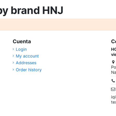
 by brand HNJ
Cuenta
C
Login
HO
vi
My account
Addresses
Po
Order history
Na
iq
te