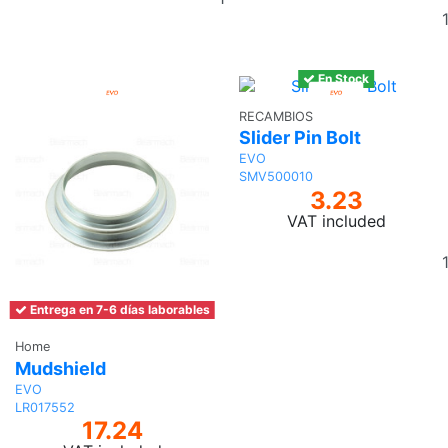
to
basket
En Stock
RECAMBIOS
Slider Pin Bolt
EVO
SMV500010
3.23
VAT included
Entrega en 7-6 días laborables
Home
Mudshield
EVO
LR017552
17.24