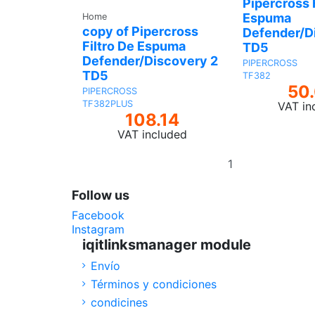
Pipercross 
Espuma
Home
copy of Pipercross
Defender/D
Filtro De Espuma
TD5
Defender/Discovery 2
PIPERCROSS
TD5
TF382
50
PIPERCROSS
TF382PLUS
VAT in
108.14
VAT included
Add
to
basket
Follow us
Facebook
Instagram
iqitlinksmanager module
Envío
Términos y condiciones
condicines