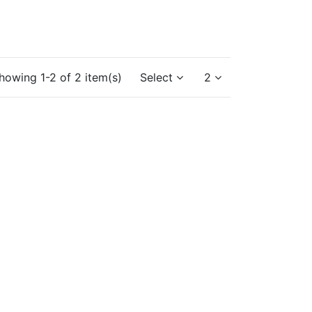
howing 1-2 of 2 item(s)
Select
2