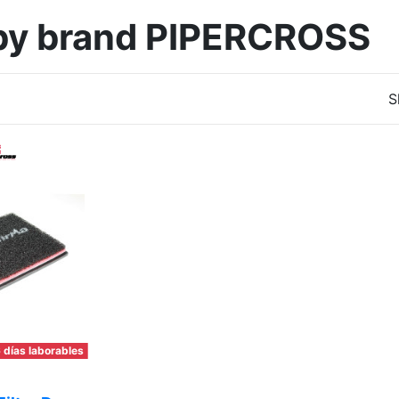
s by brand PIPERCROSS
S
 días laborables