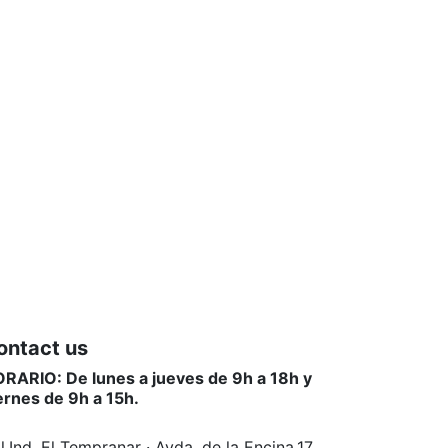
ontact us
RARIO: De lunes a jueves de 9h a 18h y
ernes de 9h a 15h.
l.Ind. El Tempranar · Avda. de la Encina,17