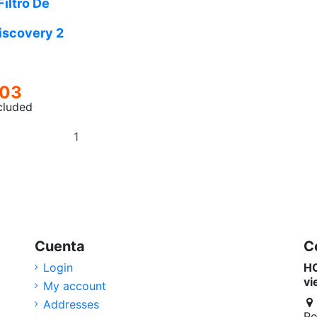
Filtro De
iscovery 2
.03
cluded
Add
to
basket
Cuenta
C
Login
HO
vi
My account
Addresses
Po