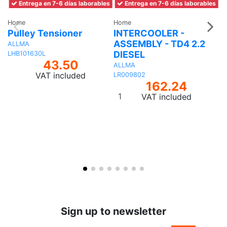
Entrega en 7-6 días laborables
Entrega en 7-6 días laborables
Home
Home
H
Pulley Tensioner
INTERCOOLER -
C
ASSEMBLY - TD4 2.2
ALLMA
A
DIESEL
LHB101630L
R
43.50
ALLMA
VAT included
LR009802
162.24
Add
VAT included
to
basket
Sign up to newsletter