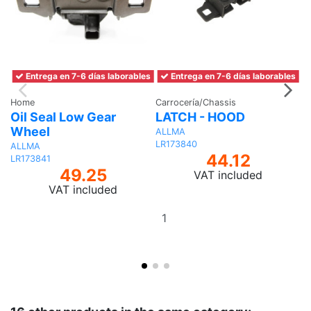
Entrega en 7-6 días laborables
Entrega en 7-6 días laborables
Home
Carrocería/Chassis
H
Oil Seal Low Gear
LATCH - HOOD
I
Wheel
ALLMA
IN
LR173840
L
ALLMA
44.12
LR173841
49.25
VAT included
VAT included
Add
to
basket