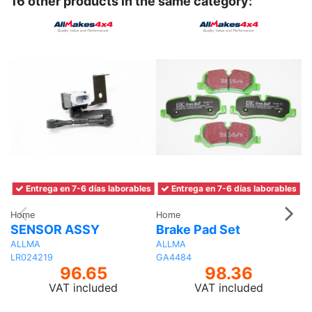
16 other products in the same category:
Entrega en 7-6 días laborables
Entrega en 7-6 días laborables
Home
Home
H
SENSOR ASSY
Brake Pad Set
T
B
ALLMA
ALLMA
LR024219
GA4484
A
96.65
98.36
L
VAT included
VAT included
Add