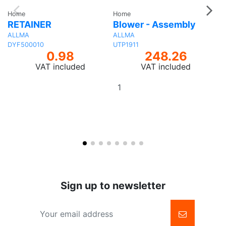
Home
Home
H
RETAINER
Blower - Assembly
L
ALLMA
ALLMA
A
DYF500010
UTP1911
E
0.98
248.26
VAT included
VAT included
Add
to
basket
Sign up to newsletter