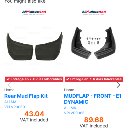
You might also like
Entrega en 7-6 días laborables
Entrega en 7-6 días laborables
Home
Home
H
Rear Mud Flap Kit
MUDFLAP - FRONT - E1
M
DYNAMIC
ALLMA
A
VPLVP0069
V
ALLMA
43.04
VPLVP0066
89.68
VAT included
VAT included