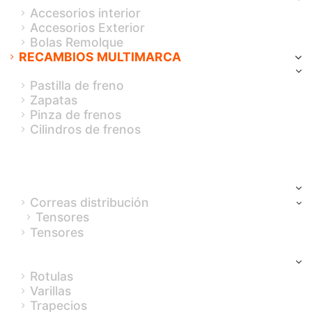
Accesorios interior
Accesorios Exterior
Bolas Remolque
RECAMBIOS MULTIMARCA
Frenos
Pastilla de freno
Zapatas
Pinza de frenos
Cilindros de frenos
Amortiguadores
Juntas Homocinéticas
Transmisión
Distribución
Correas distribución
Tensores
Tensores
KIT de fuelles
Rotulas, brazos, varillas y trapecios
Rotulas
Varillas
Trapecios