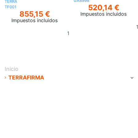
GA8998
TERRA
520,14 €
TF001
855,15 €
Impuestos incluidos
Impuestos incluidos
Añadir
al
carrito
Inicio
TERRAFIRMA
Accesorios de dirección
Accesorios de transmisión
Accesorios Exterior
Accesorios para interior
Baterías/Electricidad
Equipo de Expedición
Equipo de recuperación
Frenos
Terrafirma Merchandise