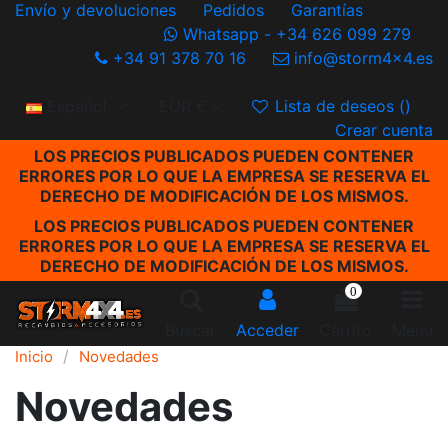
Envío y devoluciones
Pedidos
Garantías
Whatsapp - +34 626 099 279
+34 91 378 70 16
info@storm4x4.es
Español
EUR €
Lista de deseos (
)
Crear cuenta
LOS PRECIOS PUBLICADOS PUEDEN CONTENER
ERRORES POR LO QUE LA EMPRESA SE RESERVA EL
DERECHO DE MODIFICACIÓN DE LOS MISMOS.
LOS PRECIOS PUBLICADOS PUEDEN CONTENER
ERRORES POR LO QUE LA EMPRESA SE RESERVA EL
DERECHO DE MODIFICACIÓN DE LOS MISMOS.
0
Buscar
Acceder
Carrito
Menu
Inicio
Novedades
Novedades