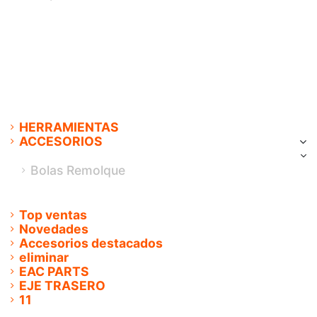
Caucho metal
Embragues
Kits de rueda y rodamiento
Chapa
Cables mando
Juntas de motor - retenes
Resto mecánica varios
Dirección
HERRAMIENTAS
ACCESORIOS
Accesorios Exterior
Bolas Remolque
Accesorios Interior
Bolas Remolque
Top ventas
Novedades
Accesorios destacados
eliminar
EAC PARTS
EJE TRASERO
11