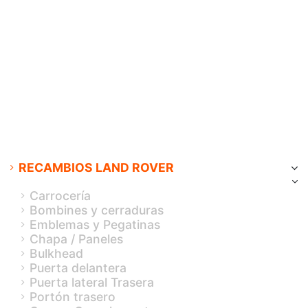
Llantas,espaciadores y juegos aleación
Motor
Paragolpes
Planchas aluminio
Protección de bajos del vehículo
Snorkels
Suspensión
Tubos de escape
Lubricantes y grasas
Accesorios de Rendimiento
Silent-block casquillos poliuretano
RECAMBIOS LAND ROVER
Carrocería y Chassis
Carrocería
Bombines y cerraduras
Emblemas y Pegatinas
Chapa / Paneles
Bulkhead
Puerta delantera
Puerta lateral Trasera
Portón trasero