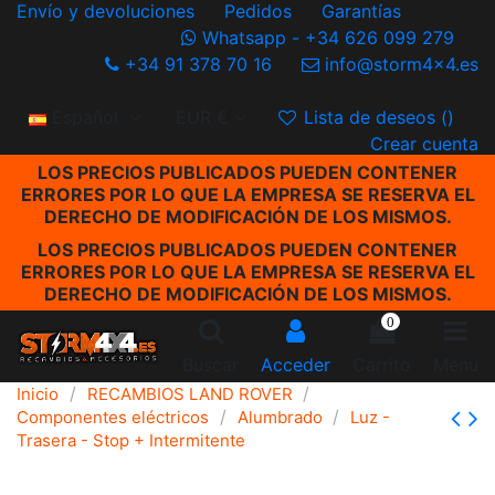
Envío y devoluciones
Pedidos
Garantías
Whatsapp - +34 626 099 279
+34 91 378 70 16
info@storm4x4.es
Español
EUR €
Lista de deseos (
)
Crear cuenta
LOS PRECIOS PUBLICADOS PUEDEN CONTENER
ERRORES POR LO QUE LA EMPRESA SE RESERVA EL
DERECHO DE MODIFICACIÓN DE LOS MISMOS.
LOS PRECIOS PUBLICADOS PUEDEN CONTENER
ERRORES POR LO QUE LA EMPRESA SE RESERVA EL
DERECHO DE MODIFICACIÓN DE LOS MISMOS.
0
Buscar
Acceder
Carrito
Menu
Inicio
RECAMBIOS LAND ROVER
Componentes eléctricos
Alumbrado
Luz -
Trasera - Stop + Intermitente