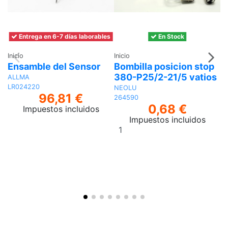
Entrega en 6-7 días laborables
En Stock
Inicio
Inicio
In
Ensamble del Sensor
Bombilla posicion stop
B
380-P25/2-21/5 vatios
ALLMA
A
LR024220
X
NEOLU
96,81 €
264590
0,68 €
Impuestos incluidos
Impuestos incluidos
Añadir
al
carrito