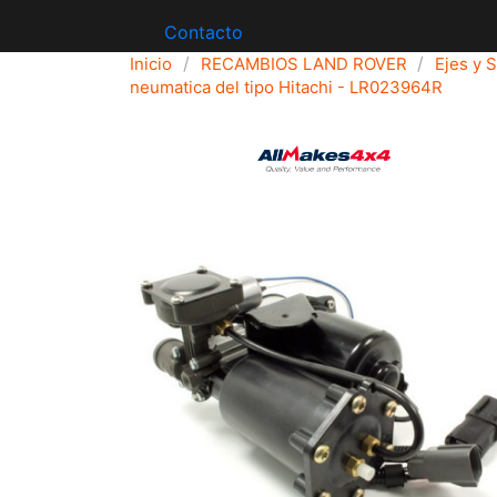
Contacto
Inicio
RECAMBIOS LAND ROVER
Ejes y 
neumatica del tipo Hitachi - LR023964R