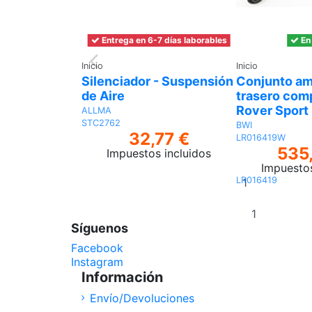
Entrega en 6-7 días laborables
En
Inicio
Inicio
Silenciador - Suspensión
Conjunto am
de Aire
trasero com
Rover Sport
ALLMA
STC2762
BWI
32,77 €
LR016419W
535
Impuestos incluidos
Impuestos
Añadir
LR016419
al
carrito
Síguenos
Facebook
Instagram
Información
Envío/Devoluciones