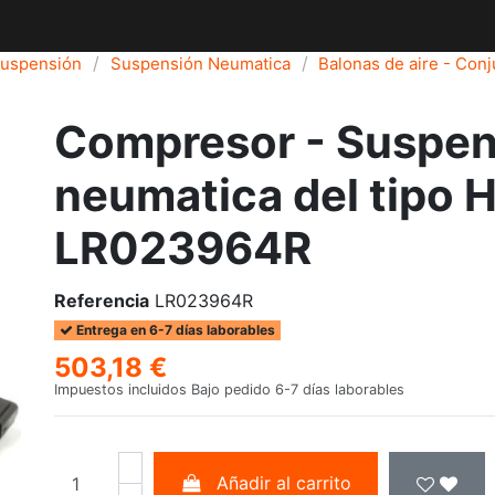
Suspensión
Suspensión Neumatica
Balonas de aire - Con
Compresor - Suspen
neumatica del tipo H
LR023964R
Referencia
LR023964R
Entrega en 6-7 días laborables
503,18 €
Impuestos incluidos
Bajo pedido 6-7 días laborables
Añadir al carrito