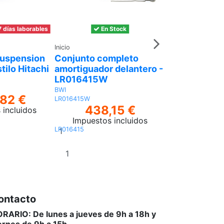
 días laborables
En Stock
En S
Inicio
Inicio
uspension
Conjunto completo
Compresor - 
tilo Hitachi
amortiguador delantero -
de Suspensi
LR016415W
AMK
LR078650AMK
BWI
82 €
833,
LR016415W
438,15 €
 incluidos
Impuestos 
Impuestos incluidos
Añadir
LR016415
al
Añadir al
carrito
carrito
ontacto
RARIO: De lunes a jueves de 9h a 18h y