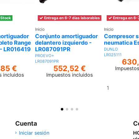
 Stock
Entrega en 6-7 días laborables
Entrega en 6-7
Inicio
Inicio
ortiguador
Conjunto amortiguador
Compresor s
pleto Range
delantero izquierdo -
neumatica Es
 - LR016419
LR087091PR
DUNLO
LR025111
PROEVO+
630,
LR087091PR
,85 €
552,52 €
Impuestos
 incluidos
Impuestos incluidos
Añadir
al
Añadir al
carrito
carrito
Cuenta
C
Iniciar sesión
HO