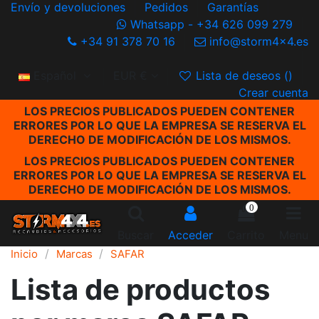
Envío y devoluciones
Pedidos
Garantías
Whatsapp - +34 626 099 279
+34 91 378 70 16
info@storm4x4.es
Español
EUR €
Lista de deseos (
)
Crear cuenta
LOS PRECIOS PUBLICADOS PUEDEN CONTENER
ERRORES POR LO QUE LA EMPRESA SE RESERVA EL
DERECHO DE MODIFICACIÓN DE LOS MISMOS.
LOS PRECIOS PUBLICADOS PUEDEN CONTENER
ERRORES POR LO QUE LA EMPRESA SE RESERVA EL
DERECHO DE MODIFICACIÓN DE LOS MISMOS.
0
Buscar
Acceder
Carrito
Menu
Inicio
Marcas
SAFAR
Lista de productos