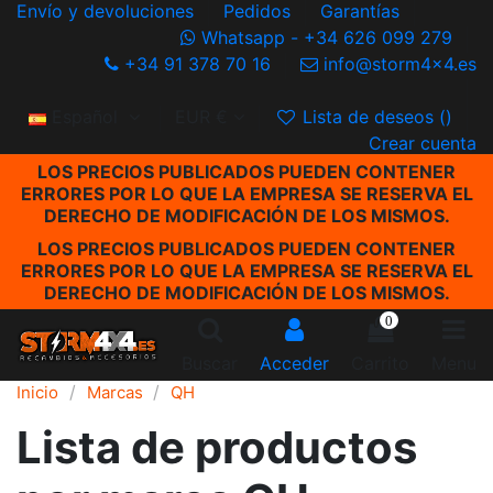
Envío y devoluciones
Pedidos
Garantías
Whatsapp - +34 626 099 279
+34 91 378 70 16
info@storm4x4.es
Español
EUR €
Lista de deseos (
)
Crear cuenta
LOS PRECIOS PUBLICADOS PUEDEN CONTENER
ERRORES POR LO QUE LA EMPRESA SE RESERVA EL
DERECHO DE MODIFICACIÓN DE LOS MISMOS.
LOS PRECIOS PUBLICADOS PUEDEN CONTENER
ERRORES POR LO QUE LA EMPRESA SE RESERVA EL
DERECHO DE MODIFICACIÓN DE LOS MISMOS.
0
Buscar
Acceder
Carrito
Menu
Inicio
Marcas
QH
Lista de productos