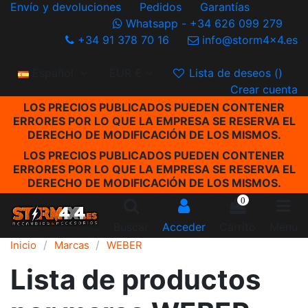
Envío y devoluciones
Pedidos
Garantías
Whatsapp - +34 626 099 279
+34 91 378 70 16
info@storm4x4.es
Español
EUR €
Lista de deseos (
)
Crear cuenta
LOS PRECIOS PUBLICADOS PUEDEN CONTENER
ERRORES POR LO QUE LA EMPRESA SE RESERVA EL
DERECHO DE MODIFICACIÓN DE LOS MISMOS.
LOS PRECIOS PUBLICADOS PUEDEN CONTENER
ERRORES POR LO QUE LA EMPRESA SE RESERVA EL
DERECHO DE MODIFICACIÓN DE LOS MISMOS.
0
Buscar
Acceder
Carrito
Menu
Inicio
Marcas
WEBER
Lista de productos