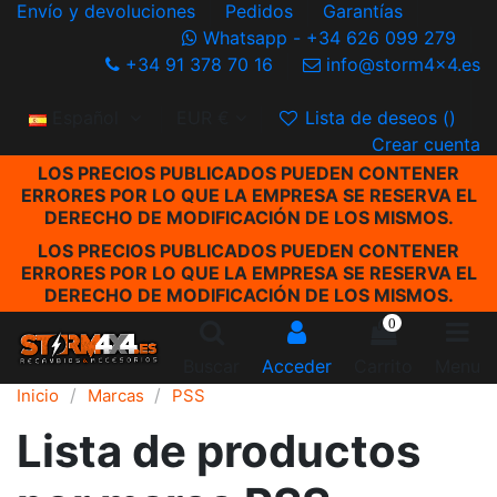
Envío y devoluciones
Pedidos
Garantías
Whatsapp - +34 626 099 279
+34 91 378 70 16
info@storm4x4.es
Español
EUR €
Lista de deseos (
)
Crear cuenta
LOS PRECIOS PUBLICADOS PUEDEN CONTENER
ERRORES POR LO QUE LA EMPRESA SE RESERVA EL
DERECHO DE MODIFICACIÓN DE LOS MISMOS.
LOS PRECIOS PUBLICADOS PUEDEN CONTENER
ERRORES POR LO QUE LA EMPRESA SE RESERVA EL
DERECHO DE MODIFICACIÓN DE LOS MISMOS.
0
Buscar
Acceder
Carrito
Menu
Inicio
Marcas
PSS
Lista de productos