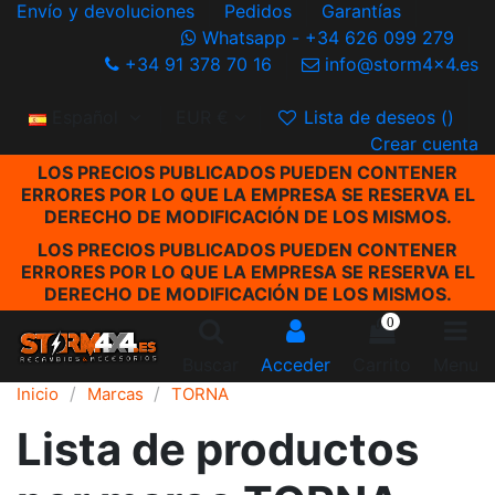
Envío y devoluciones
Pedidos
Garantías
Whatsapp - +34 626 099 279
+34 91 378 70 16
info@storm4x4.es
Español
EUR €
Lista de deseos (
)
Crear cuenta
LOS PRECIOS PUBLICADOS PUEDEN CONTENER
ERRORES POR LO QUE LA EMPRESA SE RESERVA EL
DERECHO DE MODIFICACIÓN DE LOS MISMOS.
LOS PRECIOS PUBLICADOS PUEDEN CONTENER
ERRORES POR LO QUE LA EMPRESA SE RESERVA EL
DERECHO DE MODIFICACIÓN DE LOS MISMOS.
0
Buscar
Acceder
Carrito
Menu
Inicio
Marcas
TORNA
Lista de productos