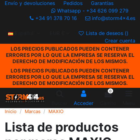
Envío y devoluciones
Pedidos
Garantías
Whatsapp - +34 626 099 279
+34 91 378 70 16
info@storm4x4.es
Español
EUR €
Lista de deseos (
)
Crear cuenta
LOS PRECIOS PUBLICADOS PUEDEN CONTENER
ERRORES POR LO QUE LA EMPRESA SE RESERVA EL
DERECHO DE MODIFICACIÓN DE LOS MISMOS.
LOS PRECIOS PUBLICADOS PUEDEN CONTENER
ERRORES POR LO QUE LA EMPRESA SE RESERVA EL
DERECHO DE MODIFICACIÓN DE LOS MISMOS.
0
Buscar
Acceder
Carrito
Menu
Inicio
Marcas
MAXIO
Lista de productos