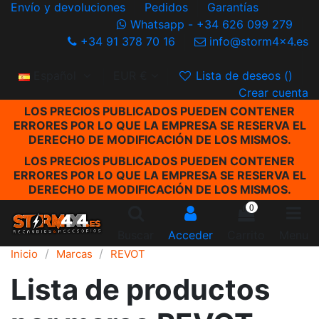
Envío y devoluciones
Pedidos
Garantías
Whatsapp - +34 626 099 279
+34 91 378 70 16
info@storm4x4.es
Español
EUR €
Lista de deseos (
)
Crear cuenta
LOS PRECIOS PUBLICADOS PUEDEN CONTENER
ERRORES POR LO QUE LA EMPRESA SE RESERVA EL
DERECHO DE MODIFICACIÓN DE LOS MISMOS.
LOS PRECIOS PUBLICADOS PUEDEN CONTENER
ERRORES POR LO QUE LA EMPRESA SE RESERVA EL
DERECHO DE MODIFICACIÓN DE LOS MISMOS.
0
Buscar
Acceder
Carrito
Menu
Inicio
Marcas
REVOT
Lista de productos