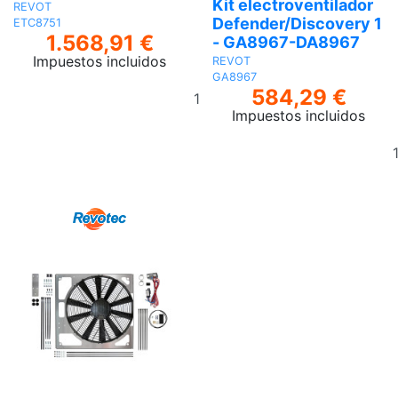
Kit electroventilador
REVOT
Defender/Discovery 1
ETC8751
1.568,91 €
- GA8967-DA8967
Impuestos incluidos
REVOT
GA8967
Añadir
584,29 €
al
Impuestos incluidos
carrito