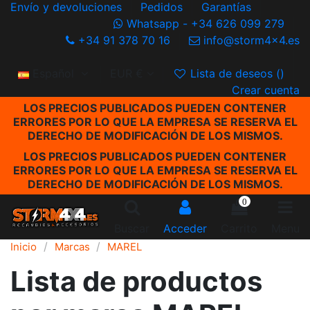
Envío y devoluciones
Pedidos
Garantías
Whatsapp - +34 626 099 279
+34 91 378 70 16
info@storm4x4.es
Español
EUR €
Lista de deseos (
)
Crear cuenta
LOS PRECIOS PUBLICADOS PUEDEN CONTENER
ERRORES POR LO QUE LA EMPRESA SE RESERVA EL
DERECHO DE MODIFICACIÓN DE LOS MISMOS.
LOS PRECIOS PUBLICADOS PUEDEN CONTENER
ERRORES POR LO QUE LA EMPRESA SE RESERVA EL
DERECHO DE MODIFICACIÓN DE LOS MISMOS.
0
Buscar
Acceder
Carrito
Menu
Inicio
Marcas
MAREL
Lista de productos