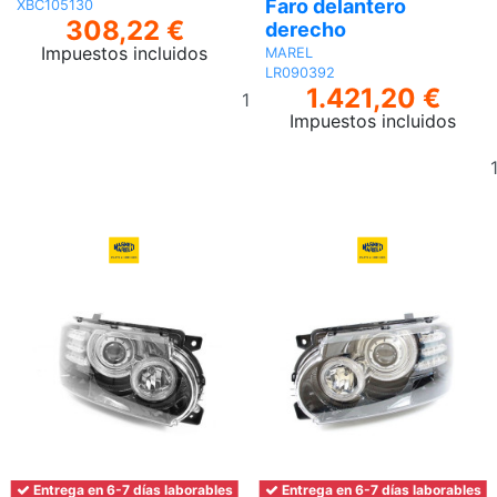
Faro delantero
XBC105130
308,22 €
derecho
Impuestos incluidos
MAREL
LR090392
Añadir
1.421,20 €
al
Impuestos incluidos
carrito
Entrega en 6-7 días laborables
Entrega en 6-7 días laborables