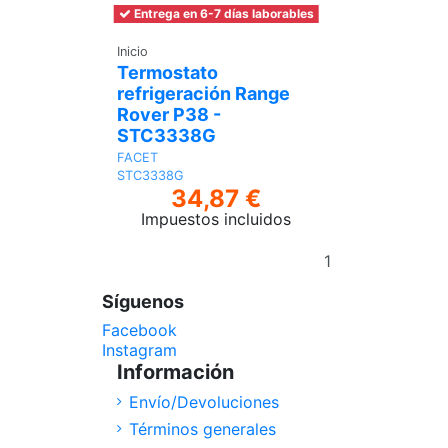
Entrega en 6-7 días laborables
Inicio
Termostato
refrigeración Range
Rover P38 -
STC3338G
FACET
STC3338G
34,87 €
Impuestos incluidos
Añadir
al
carrito
Síguenos
Facebook
Instagram
Información
Envío/Devoluciones
Términos generales