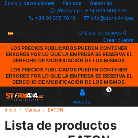
Envío y devoluciones
Pedidos
Garantías
Whatsapp - +34 626 099 279
+34 91 378 70 16
info@storm4x4.es
Español
EUR €
Lista de deseos (
)
Crear cuenta
LOS PRECIOS PUBLICADOS PUEDEN CONTENER
ERRORES POR LO QUE LA EMPRESA SE RESERVA EL
DERECHO DE MODIFICACIÓN DE LOS MISMOS.
LOS PRECIOS PUBLICADOS PUEDEN CONTENER
ERRORES POR LO QUE LA EMPRESA SE RESERVA EL
DERECHO DE MODIFICACIÓN DE LOS MISMOS.
0
Buscar
Acceder
Carrito
Menu
Inicio
Marcas
EATON
Lista de productos