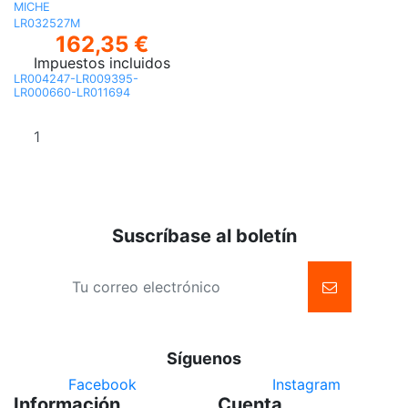
MICHE
LR032527M
162,35 €
Impuestos incluidos
LR004247-LR009395-
LR000660-LR011694
Añadir al
carrito
Suscríbase al boletín
Síguenos
Facebook
Instagram
Información
Cuenta