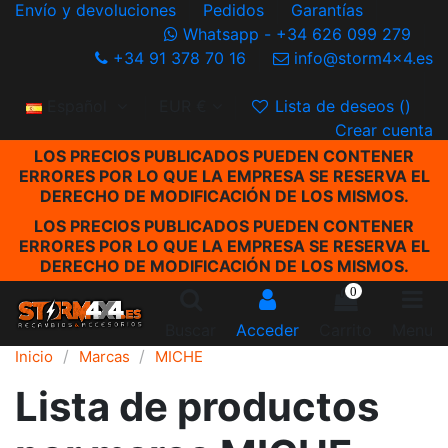
Envío y devoluciones
Pedidos
Garantías
Whatsapp - +34 626 099 279
+34 91 378 70 16
info@storm4x4.es
Español
EUR €
Lista de deseos (
)
Crear cuenta
LOS PRECIOS PUBLICADOS PUEDEN CONTENER
ERRORES POR LO QUE LA EMPRESA SE RESERVA EL
DERECHO DE MODIFICACIÓN DE LOS MISMOS.
LOS PRECIOS PUBLICADOS PUEDEN CONTENER
ERRORES POR LO QUE LA EMPRESA SE RESERVA EL
DERECHO DE MODIFICACIÓN DE LOS MISMOS.
0
Buscar
Acceder
Carrito
Menu
Inicio
Marcas
MICHE
Lista de productos